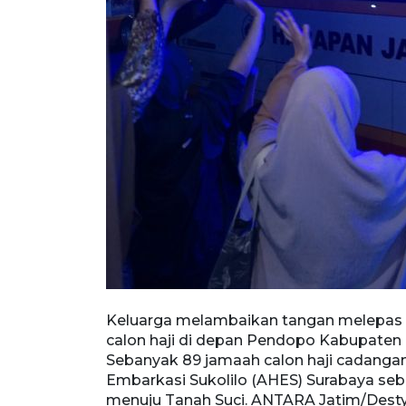
Keluarga melambaikan tangan melepas
ulungagung,
calon haji di depan Pendopo Kabupaten T
l daerah itu
Sebanyak 89 jamaah calon haji cadangan
um
Embarkasi Sukolilo (AHES) Surabaya se
im/Destyan
menuju Tanah Suci. ANTARA Jatim/Dest