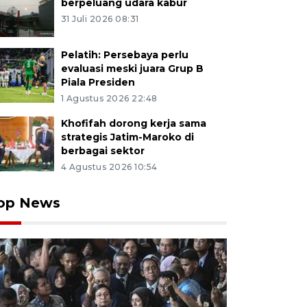
berpeluang udara kabur
31 Juli 2026 08:31
Pelatih: Persebaya perlu
evaluasi meski juara Grup B
Piala Presiden
1 Agustus 2026 22:48
Khofifah dorong kerja sama
strategis Jatim-Maroko di
berbagai sektor
4 Agustus 2026 10:54
op News
h calon haji duduk di dalam bus menunggu pemberan
aten Tulungagung, Jawa Timur, Selasa (12/5/2025). Seb
gan asal daerah itu diberangkatkan ke Asrama Haji Emb
aya sebelum diterbangkan bergabung Kloter 45 dan 46
A Jatim/Destyan Sujarwoko/mas.