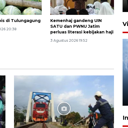
23 jam lalu
is di Tulungagung
Kemenhaj gandeng UIN
V
SATU dan PWNU Jatim
026 20:38
perluas literasi kebijakan haji
3 Agustus 2026 19:52
Kabag Keuangan DPRD
Ponorogo tersangka korupsi
tunjangan perumahan
5 Agustus 2026 04:35
I