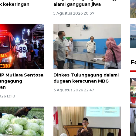
k kekeringan
alami gangguan jiwa
5 Agustus 2026 20:37
F
P Mutiara Sentosa
Dinkes Tulungagung dalami
lungagung
dugaan keracunan MBG
an
3 Agustus 2026 22:47
26 13:10
Pameran multiproduk
Surabaya Great Expo