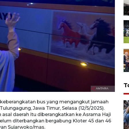
T
 keberangkatan bus yang mengangkut jamaah
Jamaa
ulungagung, Jawa Timur, Selasa (12/5/2025).
Kabup
 asal daerah itu diberangkatkan ke Asrama Haji
cadan
belum diterbangkan bergabung Kloter 45 dan 46
Surab
yan Sujarwoko/mas.
ANTAR