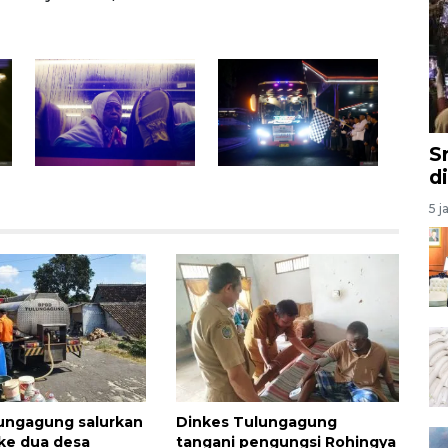
S
d
5 j
ungagung salurkan
Dinkes Tulungagung
 ke dua desa
tangani pengungsi Rohingya