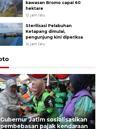
kawasan Bromo capai 60
hektare
12 jam lalu
Sterilisasi Pelabuhan
Ketapang dimulai,
pengunjung kini diperiksa
14 jam lalu
Uji fungs
oto
di Jembe
23 jam lalu
Gubernur Jatim sosialisasikan
pembebasan pajak kendaraan