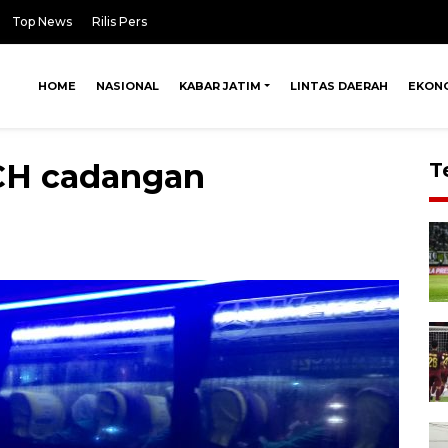
Top News
Rilis Pers
HOME
NASIONAL
KABAR JATIM
LINTAS DAERAH
EKON
CH cadangan
T