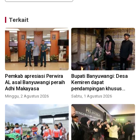
Terkait
Pemkab apresiasi Perwira
Bupati Banyuwangi: Desa
AL asal Banyuwangi peraih
Kemiren dapat
t
Adhi Makayasa
pendampingan khusus
Kemenpar
Minggu, 2 Agustus 2026
Sabtu, 1 Agustus 2026
J