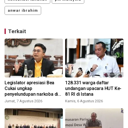
anwar ibrahim
Terkait
Legislator apresiasi Bea
128.331 warga daftar
Cukai ungkap
undangan upacara HUT Ke-
penyelundupan narkoba di
81 RI di Istana
Soetta
Jumat, 7 Agustus 2026
Kamis, 6 Agustus 2026