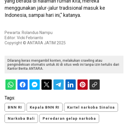
yang berada di halaman rumah kita, mereka
menggunakan jalur-jalur tradisional masuk ke
Indonesia, sampai hari ini," katanya.
Pewarta: Rolandus Nampu
Editor: Vicki Febrianto
Copyright © ANTARA JATIM 2025
Dilarang keras mengambil konten, melakukan crawling atau
pengindeksan otomatis untuk AI di situs web ini tanpa izin tertulis dari
Kantor Berita ANTARA.
Tags:
BNN RI
Kepala BNN RI
Kartel narkoba Sinaloa
Narkoba Bali
Peredaran gelap narkoba