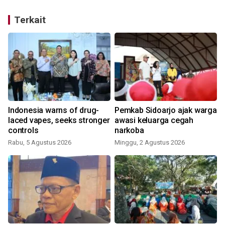
Terkait
a
Indonesia warns of drug-
Pemkab Sidoarjo ajak warga
laced vapes, seeks stronger
awasi keluarga cegah
controls
narkoba
Rabu, 5 Agustus 2026
Minggu, 2 Agustus 2026
K