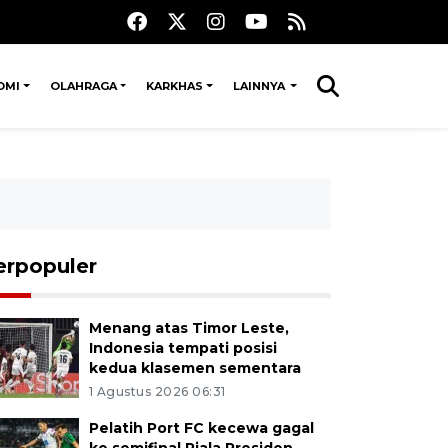
OMI
OLAHRAGA
KARKHAS
LAINNYA
erpopuler
Menang atas Timor Leste,
Indonesia tempati posisi
kedua klasemen sementara
1 Agustus 2026 06:31
Pelatih Port FC kecewa gagal