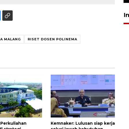
I
A MALANG
RISET DOSEN POLINEMA
 Perkuliahan
Kemnaker: Lulusan siap kerja
di strategi
solusi jawab kebutuhan