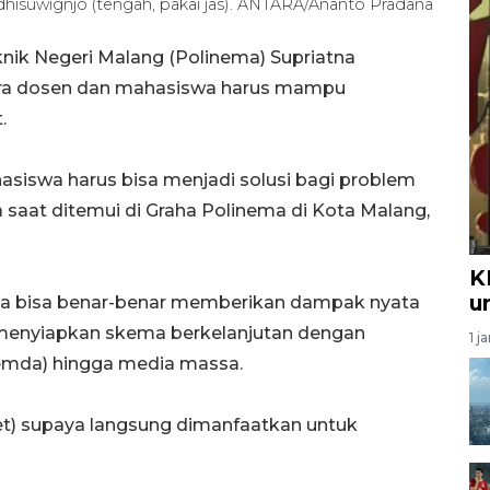
dhisuwignjo (tengah, pakai jas). ANTARA/Ananto Pradana
knik Negeri Malang (Polinema) Supriatna
para dosen dan mahasiswa harus mampu
.
siswa harus bisa menjadi solusi bagi problem
 saat ditemui di Graha Polinema di Kota Malang,
K
u
swa bisa benar-benar memberikan dampak nyata
 menyiapkan skema berkelanjutan dengan
1 j
emda) hingga media massa.
set) supaya langsung dimanfaatkan untuk