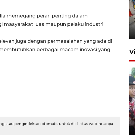
edia memegang peran penting dalam
Peningkatan perputaran
ekonomi Piala Presiden 2026
i masyarakat luas maupun pelaku industri.
1 jam lalu
elevan juga dengan permasalahan yang ada di
juga membutuhkan berbagai macam inovasi yang
V
BNPB optimalkan penguatan
Desa Tangguh Bencana di
Jawa Timur
g atau pengindeksan otomatis untuk AI di situs web ini tanpa
5 Agustus 2026 19:09