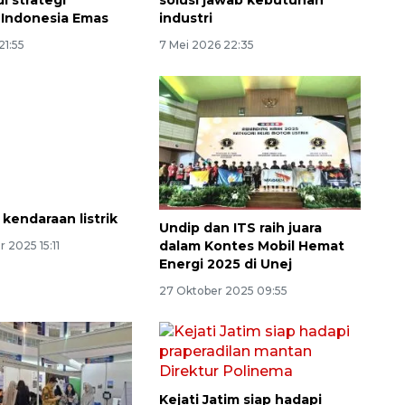
Indonesia Emas
industri
21:55
7 Mei 2026 22:35
Ekspedisi Rupiah Berdaulat
2026 sambangi Papua
kendaraan listrik
Undip dan ITS raih juara
2026-08-06 13:15:00
dalam Kontes Mobil Hemat
 2025 15:11
Energi 2025 di Unej
27 Oktober 2025 09:55
Kejati Jatim siap hadapi