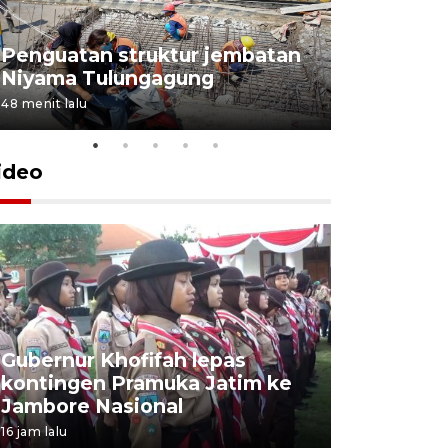
Penguatan struktur jembatan
Niyama Tulungagung
48 menit lalu
ideo
Gubernur Khofifah lepas
Mantan 
kontingen Pramuka Jatim ke
Ponorogo
Jambore Nasional
korupsi 
16 jam lalu
16 jam lalu