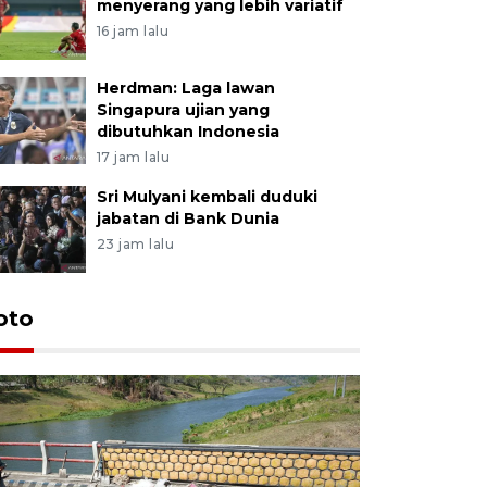
menyerang yang lebih variatif
16 jam lalu
Herdman: Laga lawan
Singapura ujian yang
dibutuhkan Indonesia
17 jam lalu
Sri Mulyani kembali duduki
jabatan di Bank Dunia
23 jam lalu
oto
Permintaa
jelang H
52 menit lalu