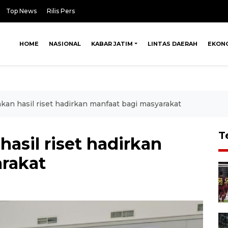
Top News
Rilis Pers
HOME
NASIONAL
KABAR JATIM
LINTAS DAERAH
EKON
kan hasil riset hadirkan manfaat bagi masyarakat
T
asil riset hadirkan
rakat