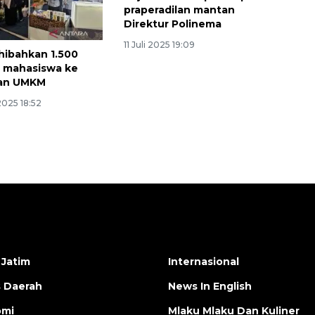
praperadilan mantan
Direktur Polinema
11 Juli 2025 19:09
hibahkan 1.500
n mahasiswa ke
dan UMKM
2025 18:52
 Jatim
Internasional
s Daerah
News In English
omi
Mlaku Mlaku Dan Kuliner