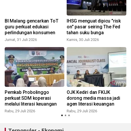
BI Malang gencarkan ToT
IHSG menguat dipicu "risk
n
guru perkuat edukasi
on" pasar seiring The Fed
perlindungan konsumen
tahan suku bunga
Jumat, 31 Juli 2026
Kamis, 30 Juli 2026
S
Pemkab Probolinggo
OJK Kediri dan FKIJK
perkuat SDM koperasi
dorong media massa jadi
melalui literasi keuangan
agen literasi keuangan
Rabu, 29 Juli 2026
Rabu, 29 Juli 2026
S
Terpopuler - Ekonomi