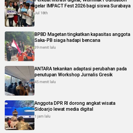
gelar IMPACT Fest 2026 bagi siswa Surabaya
Jul 18th
BPBD Magetan tingkatkan kapasitas anggota
Saka-PB siaga hadapi bencana
39 menit lalu
ANTARA tekankan adaptasi perubahan pada
penutupan Workshop Jurnalis Gresik
45 menit lalu
Anggota DPR RI dorong angkat wisata
Sidoarjo lewat media digital
1 jam lalu