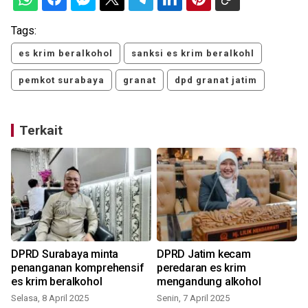
Tags:
es krim beralkohol
sanksi es krim beralkohl
pemkot surabaya
granat
dpd granat jatim
Terkait
i
DPRD Surabaya minta
DPRD Jatim kecam
penanganan komprehensif
peredaran es krim
es krim beralkohol
mengandung alkohol
Selasa, 8 April 2025
Senin, 7 April 2025