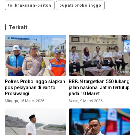
tol kraksaan-paiton
bupati probolinggo
Terkait
Polres Probolinggo siapkan
BBPJN targetkan 550 lubang
pos pelayanan di exit tol
jalan nasional Jatim tertutup
Prosiwangi
pada 10 Maret
Minggu, 15 Maret 2026
Senin, 9 Maret 2026
M