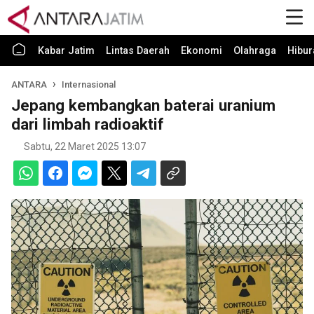
Kabar Jatim
Lintas Daerah
Ekonomi
Olahraga
Hibur
ANTARA
Internasional
Jepang kembangkan baterai uranium
dari limbah radioaktif
Sabtu, 22 Maret 2025 13:07