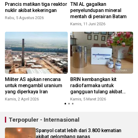
Prancis matikan tiga reaktor
TNI AL gagalkan
nuklir akibat kekeringan
penyelundupan mineral
mentah di perairan Batam
Rabu, 5 Agustus 2026
Kamis, 11 Juni 2026
S
Militer AS ajukan rencana
BRIN kembangkan kit
untuk mengambil uranium
radiofarmaka untuk
yang diperkaya Iran
gangguan tulang akibat
kanker
Kamis, 2 April 2026
Kamis, 5 Maret 2026
Terpopuler - Internasional
Spanyol catat lebih dari 3.800 kematian
akibat gelombang panas