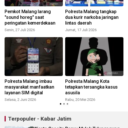
Pemkot Malang larang
Polresta Malang tangkap
h
"sound horeg" saat
dua kurir narkoba jaringan
peringatan kemerdekaan
lintas daerah
Senin, 27 Juli 2026
Jumat, 17 Juli 2026
Polresta Malang imbau
Polresta Malang Kota
n
masyarakat manfaatkan
tetapkan tersangka kasus
layanan SIM digital
asusila
Selasa, 2 Juni 2026
Rabu, 20 Mei 2026
S
Terpopuler - Kabar Jatim