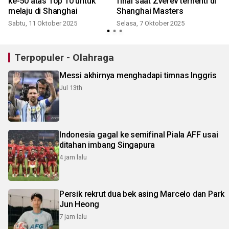
ke-50 atas Top 10 untuk
final saat Zverev terhenti di
melaju di Shanghai
Shanghai Masters
Sabtu, 11 Oktober 2025
Selasa, 7 Oktober 2025
Terpopuler - Olahraga
Messi akhirnya menghadapi timnas Inggris
Jul 13th
Indonesia gagal ke semifinal Piala AFF usai
ditahan imbang Singapura
4 jam lalu
Persik rekrut dua bek asing Marcelo dan Park
Jun Heong
7 jam lalu