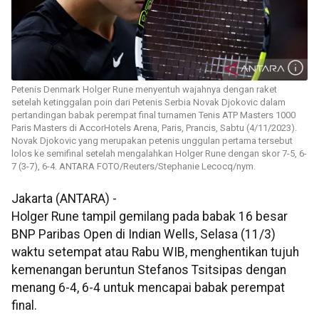
Petenis Denmark Holger Rune menyentuh wajahnya dengan raket
setelah ketinggalan poin dari Petenis Serbia Novak Djokovic dalam
pertandingan babak perempat final turnamen Tenis ATP Masters 1000
Paris Masters di​​​​​​​ AccorHotels Arena, Paris​​​​​​​, Prancis, Sabtu (4/11/2023).
Novak Djokovic yang merupakan petenis unggulan pertama tersebut
lolos ke semifinal setelah mengalahkan Holger Rune dengan skor 7-5, 6-
7 (3-7), 6-4. ANTARA FOTO/Reuters/Stephanie Lecocq/nym.
Jakarta (ANTARA) -
Holger Rune tampil gemilang pada babak 16 besar
BNP Paribas Open di Indian Wells, Selasa (11/3)
waktu setempat atau Rabu WIB, menghentikan tujuh
kemenangan beruntun Stefanos Tsitsipas dengan
menang 6-4, 6-4 untuk mencapai babak perempat
final.