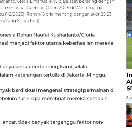
rjanto/Gloria Emanuelle Widjaja saat bersaing dengan
pada semifinal Geeman Open 2025 di Westernergie
u (1/2/2025). Rehan/Gloria menang dengan skor 25-23,
oto/Yang Shaochen)
nesia Rehan Naufal Kusharjanto/Gloria
asi menjadi faktor utama keberhasilan mereka
hanya ketika bertanding, kami selalu
I
dalam keterangan tertulis di Jakarta, Minggu.
A
S
nyak berdiskusi mengenai strategi permainan di
5 j
g sebelum tur Eropa membuat mereka semakin
lancar, tidak banyak terganggu faktor non-