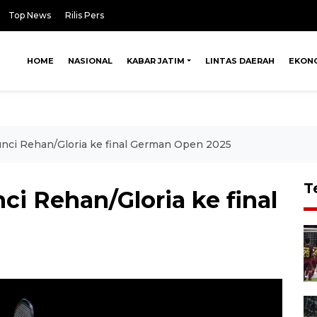
Top News
Rilis Pers
HOME
NASIONAL
KABAR JATIM
LINTAS DAERAH
EKON
unci Rehan/Gloria ke final German Open 2025
T
ci Rehan/Gloria ke final