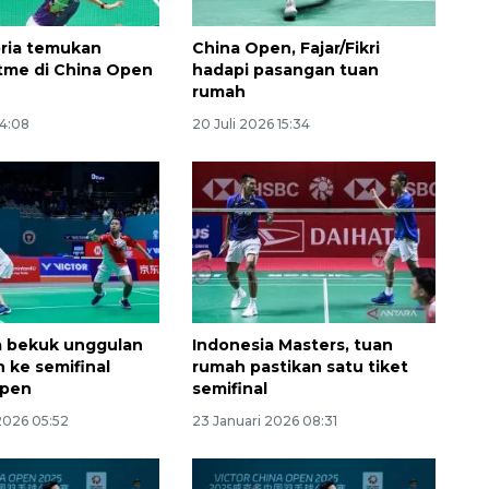
ria temukan
China Open, Fajar/Fikri
itme di China Open
hadapi pasangan tuan
rumah
14:08
20 Juli 2026 15:34
Ekonomi triwulan II-2026
tumbuh 5,29 persen
2026-08-06 18:45:00
a bekuk unggulan
Indonesia Masters, tuan
n ke semifinal
rumah pastikan satu tiket
Open
semifinal
2026 05:52
23 Januari 2026 08:31