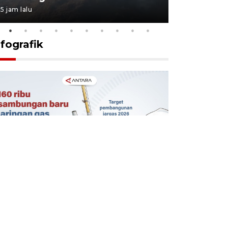
5 jam lalu
5 jam lalu
nfografik