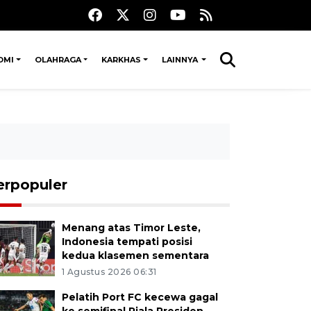
OMI
OLAHRAGA
KARKHAS
LAINNYA
erpopuler
Menang atas Timor Leste,
Indonesia tempati posisi
kedua klasemen sementara
1 Agustus 2026 06:31
Pelatih Port FC kecewa gagal