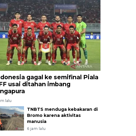
ndonesia gagal ke semifinal Piala
FF usai ditahan imbang
ingapura
am lalu
TNBTS menduga kebakaran di
Bromo karena aktivitas
manusia
6 jam lalu