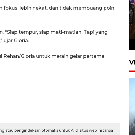
ih fokus, lebih nekat, dan tidak membuang poin
Persebaya juara Piala
n. "Siap tempur, siap mati-matian. Tapi yang
Presiden 2026
ujar Gloria.
14 jam lalu
 Rehan/Gloria untuk meraih gelar pertama
V
BPBD Jatim kerahkan "Drone
Water Spray" bantu padamkan
g atau pengindeksan otomatis untuk AI di situs web ini tanpa
kebakaran Bromo