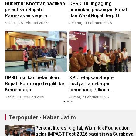
Gubernur Khofifah pastikan
DPRD Tulungagung
pelantikan Bupati
umumkan pasangan Bupati
Pamekasan segera
dan Wakil Bupati terpilih
diproses
Selasa, 25 Februari 2025
Selasa, 11 Februari 2025
K
DPRD usulkan pelantikan
KPU tetapkan Sugiri-
Bupati Ponorogo terpilih ke
Lisdyarita sebagai
Kemendagri
pemenang Pilkada
Ponorogo
Senin, 10 Februari 2025
Jumat, 7 Februari 2025
S
Terpopuler - Kabar Jatim
Perkuat literasi digital, Wismilak Foundation
gelar IMPACT Fest 2026 bagi siswa Surabaya