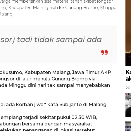
rga membersihkan sisa material tanah akibat longsor
mo, Kabupaten Malang arah ke Gunung Bromo, Minggu
Malang
sor) tadi tidak sampai ada
K
cokusumo, Kabupaten Malang, Jawa Timur AKP
a
ongsor di jalur menuju Gunung Bromo via
a Minggu dini hari tak sampai menyebabkan
20 
ai ada korban jiwa," kata Subijanto di Malang.
emplang terjadi sekitar pukul 02.30 WIB,
 gabungan bersama dengan masyarakat
akukan penanganan di lokasi tersebut.