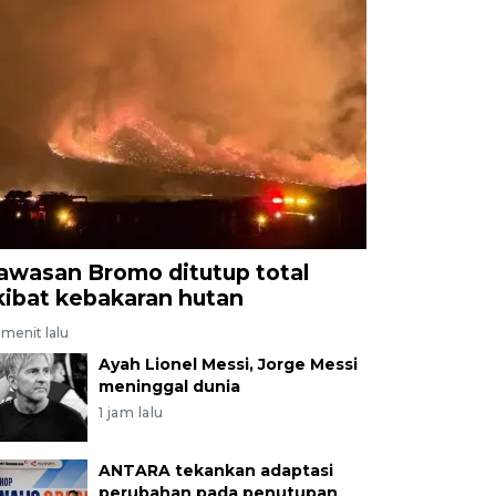
awasan Bromo ditutup total
kibat kebakaran hutan
menit lalu
Ayah Lionel Messi, Jorge Messi
meninggal dunia
1 jam lalu
ANTARA tekankan adaptasi
perubahan pada penutupan