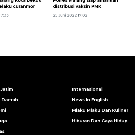
Malang Kota bekuk
Polres Malang siap amankan
pelaku curanmor
distribusi vaksin PMK
17:33
25 Juni 2022 17:02
 Jatim
Internasional
s Daerah
News In English
omi
Mlaku Mlaku Dan Kuliner
aga
Hiburan Dan Gaya Hidup
as