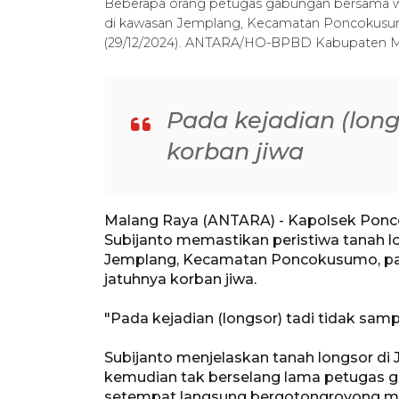
Beberapa orang petugas gabungan bersama wa
di kawasan Jemplang, Kecamatan Poncokusu
(29/12/2024). ANTARA/HO-BPBD Kabupaten 
Pada kejadian (long
korban jiwa
Malang Raya (ANTARA) - Kapolsek Pon
Subijanto memastikan peristiwa tanah l
Jemplang, Kecamatan Poncokusumo, pad
jatuhnya korban jiwa.
"Pada kejadian (longsor) tadi tidak samp
Subijanto menjelaskan tanah longsor di J
kemudian tak berselang lama petugas
setempat langsung bergotongroyong mel