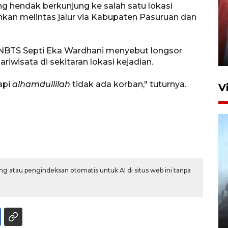
hendak berkunjung ke salah satu lokasi
hkan melintas jalur via Kabupaten Pasuruan dan
Penguatan struktur jembatan
Niyama Tulungagung
TNBTS Septi Eka Wardhani menyebut longsor
7 Agustus 2026 14:36
iwisata di sekitaran lokasi kejadian.
tapi
alhamdullilah
tidak ada korban," tuturnya.
V
g atau pengindeksan otomatis untuk AI di situs web ini tanpa
BPBD Jatim kerahkan "Drone
Water Spray" bantu padamkan
kebakaran Bromo
6 Agustus 2026 18:23