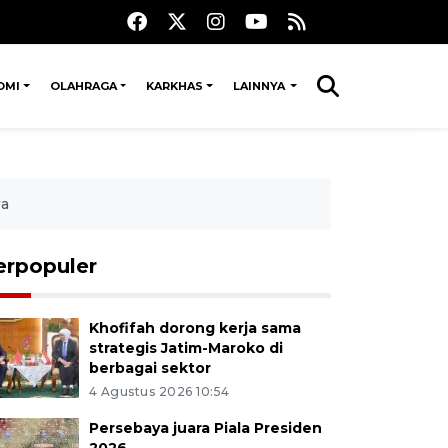
OMI
OLAHRAGA
KARKHAS
LAINNYA
wa
erpopuler
Khofifah dorong kerja sama
strategis Jatim-Maroko di
berbagai sektor
4 Agustus 2026 10:54
Persebaya juara Piala Presiden