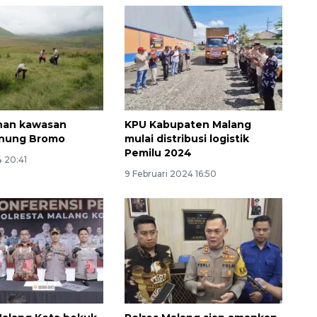
han kawasan
KPU Kabupaten Malang
unung Bromo
mulai distribusi logistik
Pemilu 2024
160 ribu sambungan baru
4 20:41
jaringan gas 2026
9 Februari 2024 16:50
2026-08-07 18:00:00