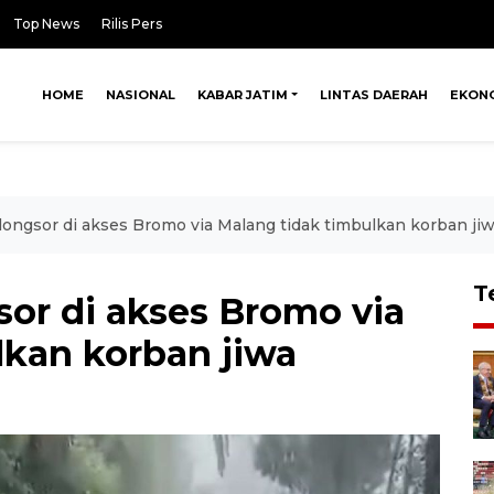
Top News
Rilis Pers
HOME
NASIONAL
KABAR JATIM
LINTAS DAERAH
EKON
 longsor di akses Bromo via Malang tidak timbulkan korban ji
T
gsor di akses Bromo via
lkan korban jiwa