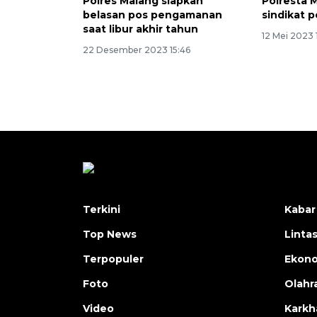
Polres Malang siapkan
Polresta 
belasan pos pengamanan
sindikat 
saat libur akhir tahun
12 Mei 2023 
22 Desember 2023 15:46
Terkini
Kabar
Top News
Linta
Terpopuler
Ekon
Foto
Olahr
Video
Karkh