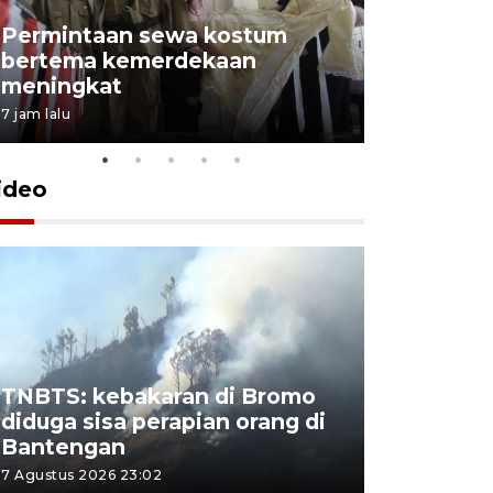
Permintaan sewa kostum
bertema kemerdekaan
Perpusta
meningkat
Lingkunga
7 jam lalu
7 jam lalu
ideo
TNBTS: kebakaran di Bromo
Khofifah 
diduga sisa perapian orang di
Bromo, a
Bantengan
capai 176
7 Agustus 2026 23:02
7 Agustus 202