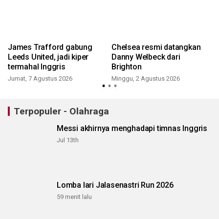
James Trafford gabung
Chelsea resmi datangkan
Leeds United, jadi kiper
Danny Welbeck dari
termahal Inggris
Brighton
Jumat, 7 Agustus 2026
Minggu, 2 Agustus 2026
J
Terpopuler - Olahraga
Messi akhirnya menghadapi timnas Inggris
Jul 13th
Lomba lari Jalasenastri Run 2026
59 menit lalu