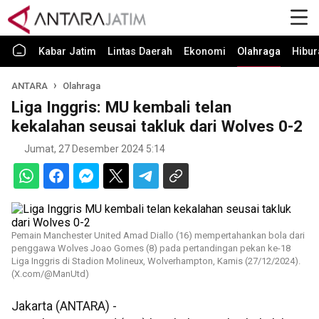
Kabar Jatim
Lintas Daerah
Ekonomi
Olahraga
Hibur
ANTARA
Olahraga
Liga Inggris: MU kembali telan
kekalahan seusai takluk dari Wolves 0-2
Jumat, 27 Desember 2024 5:14
Pemain Manchester United Amad Diallo (16) mempertahankan bola dari
penggawa Wolves Joao Gomes (8) pada pertandingan pekan ke-18
Liga Inggris di Stadion Molineux, Wolverhampton, Kamis (27/12/2024).
(X.com/@ManUtd)
Jakarta (ANTARA) -