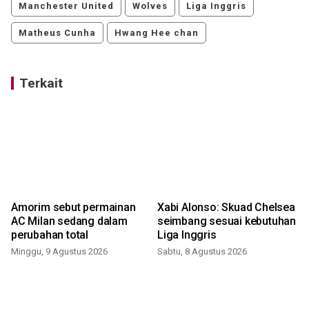
Manchester United
Wolves
Liga Inggris
Matheus Cunha
Hwang Hee chan
Terkait
Amorim sebut permainan
Xabi Alonso: Skuad Chelsea
AC Milan sedang dalam
seimbang sesuai kebutuhan
perubahan total
Liga Inggris
Minggu, 9 Agustus 2026
Sabtu, 8 Agustus 2026
M