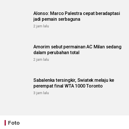
Alonso: Marco Palestra cepat beradaptasi
jadi pemain serbaguna
2 jam lalu
Amorim sebut permainan AC Milan sedang
dalam perubahan total
2 jam lalu
Sabalenka tersingkir, Swiatek melaju ke
perempat final WTA 1000 Toronto
3 jam lalu
Foto