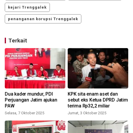
kejari Trenggalek
penanganan korupsi Trenggalek
Terkait
n
Dua kader mundur, PDI
KPK sita enam aset dan
a
Perjuangan Jatim ajukan
sebut eks Ketua DPRD Jatim
PAW
terima Rp32,2 miliar
Selasa, 7 Oktober 2025
Jumat, 3 Oktober 2025