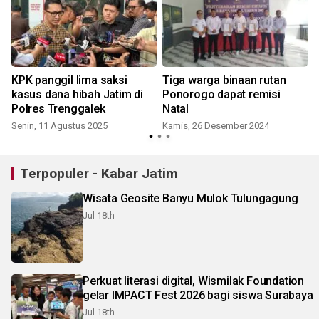
KPK panggil lima saksi
Tiga warga binaan rutan
kasus dana hibah Jatim di
Ponorogo dapat remisi
Polres Trenggalek
Natal
Senin, 11 Agustus 2025
Kamis, 26 Desember 2024
S
Terpopuler - Kabar Jatim
Wisata Geosite Banyu Mulok Tulungagung
Jul 18th
Perkuat literasi digital, Wismilak Foundation
gelar IMPACT Fest 2026 bagi siswa Surabaya
Jul 18th