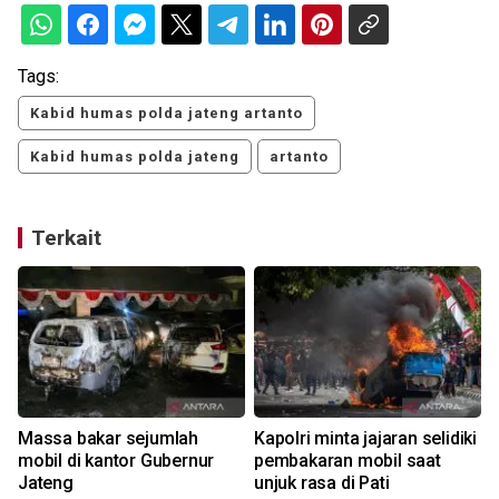
Tags:
Kabid humas polda jateng artanto
Kabid humas polda jateng
artanto
Terkait
i
Massa bakar sejumlah
Kapolri minta jajaran selidiki
S
mobil di kantor Gubernur
pembakaran mobil saat
Jateng
unjuk rasa di Pati