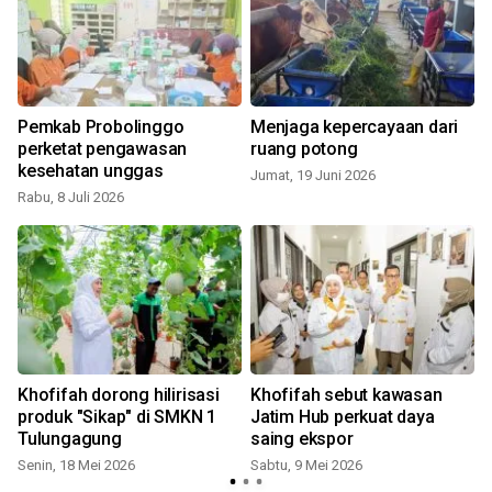
m
Pemkab Probolinggo
Menjaga kepercayaan dari
perketat pengawasan
ruang potong
kesehatan unggas
Jumat, 19 Juni 2026
Rabu, 8 Juli 2026
R
Khofifah dorong hilirisasi
Khofifah sebut kawasan
produk "Sikap" di SMKN 1
Jatim Hub perkuat daya
Tulungagung
saing ekspor
Senin, 18 Mei 2026
Sabtu, 9 Mei 2026
S