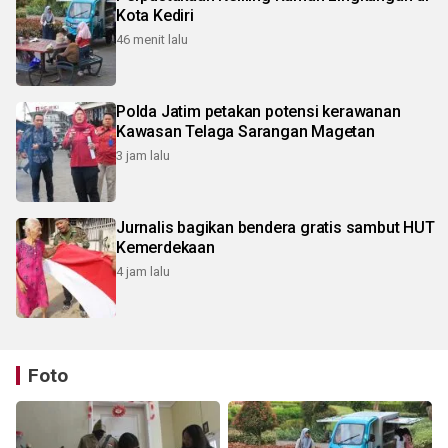
Kota Kediri
46 menit lalu
Polda Jatim petakan potensi kerawanan
Kawasan Telaga Sarangan Magetan
3 jam lalu
Jurnalis bagikan bendera gratis sambut HUT
Kemerdekaan
4 jam lalu
Foto