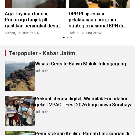
Agar layanan lancar,
DPR RI apresiasi
Ponorogo tunjuk plt
pelaksanaan program
gantikan perangkat desa
strategis nasional BPN di
terjerat korupsi
Ponorogo
Sabtu, 15 Juni 2024
Rabu, 12 Juni 2024
J
Terpopuler - Kabar Jatim
Wisata Geosite Banyu Mulok Tulungagung
Jul 18th
Perkuat literasi digital, Wismilak Foundation
gelar IMPACT Fest 2026 bagi siswa Surabaya
Jul 18th
Perpustakaan Keliling Ramah Lingkungan di