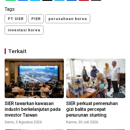
Tags:
PT SIER
PIER
perusahaan korea
investasi korea
Terkait
SIER tawarkan kawasan
SIER perkuat pemenuhan
industri berkelanjutan pada
gizi balita percepat
investor Taiwan
penurunan stunting
Senin, 3 Agustus 2026
Kamis, 30 Juli 2026
R