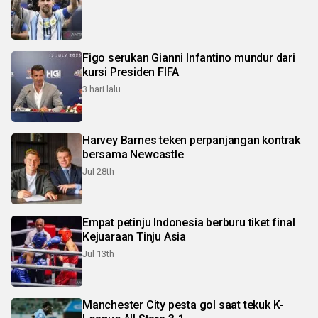
Figo serukan Gianni Infantino mundur dari
kursi Presiden FIFA
3 hari lalu
Harvey Barnes teken perpanjangan kontrak
bersama Newcastle
Jul 28th
Empat petinju Indonesia berburu tiket final
Kejuaraan Tinju Asia
Jul 13th
Manchester City pesta gol saat tekuk K-