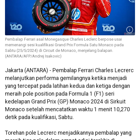
Pembalap Ferrari asal Monegasque Charles Leclerc berpose usai
memenangi sesi kualifikasi Grand Prix Formula Satu Monaco pada
Sabtu (25/5/2024) di Circuit de Monaco, menjelang balapan.
(ANTARA/AFP/Andrej Isakovic)
Jakarta (ANTARA) - Pembalap Ferrari Charles Lecrerc
melanjutkan performa gemilangnya ketika menjadi
yang tercepat pada latihan kedua dan ketiga dengan
meraih pole position pada Formula 1 (F1) seri
kedelapan Grand Prix (GP) Monaco 2024 di Sirkuit
Monaco setelah mencatatkan waktu 1 menit 10,270
detik pada kualifikasi, Sabtu.
Torehan pole Lecrerc menjadikannya pembalap yang