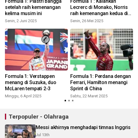
Formula 1: Piastri bangga
Formula 1 : Kalahkan
setelah raih kemenangan
Lecrerc di Monako, Norris
kelima musim ini
raih kemenangan kedua di
musim ini
Senin, 2 Juni 2025
Senin, 26 Mei 2025
Formula 1: Verstappen
Formula 1: Perdana dengan
menang di Suzuka, duo
Ferrari, Hamilton menangi
McLaren tempati 2-3
Sprint di China
i
Minggu, 6 April 2025
Sabtu, 22 Maret 2025
Terpopuler - Olahraga
Messi akhirnya menghadapi timnas Inggris
Jul 13th