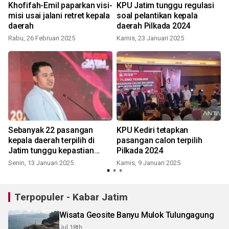
Khofifah-Emil paparkan visi-
KPU Jatim tunggu regulasi
a
misi usai jalani retret kepala
soal pelantikan kepala
4
daerah
daerah Pilkada 2024
Rabu, 26 Februari 2025
Kamis, 23 Januari 2025
Sebanyak 22 pasangan
KPU Kediri tetapkan
kepala daerah terpilih di
pasangan calon terpilih
Jatim tunggu kepastian
Pilkada 2024
pelantikan
Senin, 13 Januari 2025
Kamis, 9 Januari 2025
Terpopuler - Kabar Jatim
Wisata Geosite Banyu Mulok Tulungagung
Jul 18th