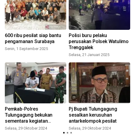
600 ribu pesilat siap bantu
Polisi buru pelaku
pengamanan Surabaya
perusakan Polsek Watulimo
Trenggalek
Senin, 1 September 2025
Selasa, 21 Januari 2025
K
Pemkab-Polres
Pj Bupati Tulungagung
Tulungagung bekukan
sesalkan kerusuhan
sementara kegiatan
antarkelompok pesilat
perguruan silat
Selasa, 29 Oktober 2024
Selasa, 29 Oktober 2024