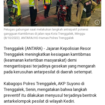
Petugas gabungan saat melakukan langkah antisipatif potensi
gangguan Kamtibmas di jalan raya Kota Trenggalek, Minggu
(8/10/2023). ANTARA/HO-Humas Polres Trenggalek
Trenggalek (ANTARA) - Jajaran Kepolisian Resor
Trenggalek meningkatkan kesiagaan kamtibmas
(keamanan ketertiban masyarakat) demi
mengantisipasi terjadinya gesekan yang mengarah
pada kerusuhan antarpesilat di daerah setempat.
Kabagops Polres Trenggalek, AKP Suyono di
Trenggalek, Senin, mengatakan bahwa langkah
preventif itu dilakukan menyusul terjadinya bentrok
antarkelompok pesilat di wilayah Kediri.