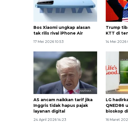
Bos Xiaomi ungkap alasan
Trump tib
tak rilis rival iPhone Air
KTT di te
17 Mei 2026 10:53
14 Mei 2026 
AS ancam naikkan tarif jika
LG hadirk
Inggris tidak hapus pajak
QNED86 u
layanan digital
bioskop d
24 April 2026 14:23
16 Maret 202