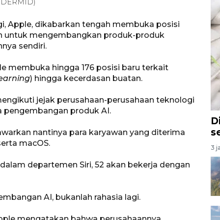
MCDERMID)
gi, Apple, dikabarkan tengah membuka posisi
wan untuk mengembangkan produk-produk
nya sendiri.
le membuka hingga 176 posisi baru terkait
earning
) hingga kecerdasan buatan.
engikuti jejak perusahaan-perusahaan teknologi
da pengembangan produk AI.
D
s
ditawarkan nantinya para karyawan yang diterima
, serta macOS.
3 j
 dalam departemen Siri, 52 akan bekerja dengan
bangan AI, bukanlah rahasia lagi.
 Apple mengatakan bahwa perusahaannya