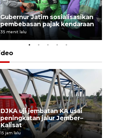
Gubernur Jatim sosialisasikan
pembebasan pajak kendaraan
35 menit lalu
ideo
DJKA uji jembatan KA usai
11 korba
peningkatan jalur Jember–
Mutiara S
Kalisat
perawata
15 jam lalu
16 jam lalu