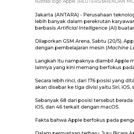
Ilustrasi logo Apple. (REUTERS/BRENDAN 
Jakarta (ANTARA) - Perusahaan teknolo
lebih banyak dalam perekrutan karya
berbasis
Artificial Intelligence
(AI) buatan
Dilaporkan GSM Arena, Sabtu (20/5), App
dengan pembelajaran mesin (
Machine L
Langkah itu nampaknya diambil Apple m
lainnya yang kini memang berfokus pa
Secara lebih rinci, dari 176 posisi yang 
akan disebar ke tiga divisi yaitu Siri, iOS
Sebanyak 68 dari posisi tersebut berada
iOS, dan 46 terkait dengan macOS.
Fakta bahwa Apple berfokus pada pengem
Dalam pernyataan terbaru, Juru Bicara