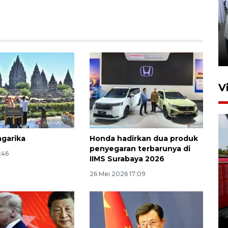
Pameran multiproduk
Surabaya Great Expo
16 jam lalu
V
garika
Honda hadirkan dua produk
penyegaran terbarunya di
1:46
IIMS Surabaya 2026
26 Mei 2026 17:09
Basarnas hentikan operasi
kedaruratan KM Mutiara
Sentosa II
4 Agustus 2026 22:38