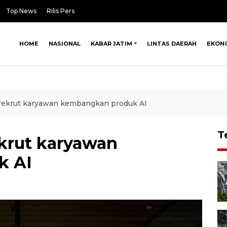
Top News
Rilis Pers
HOME
NASIONAL
KABAR JATIM
LINTAS DAERAH
EKON
rekrut karyawan kembangkan produk AI
T
krut karyawan
k AI