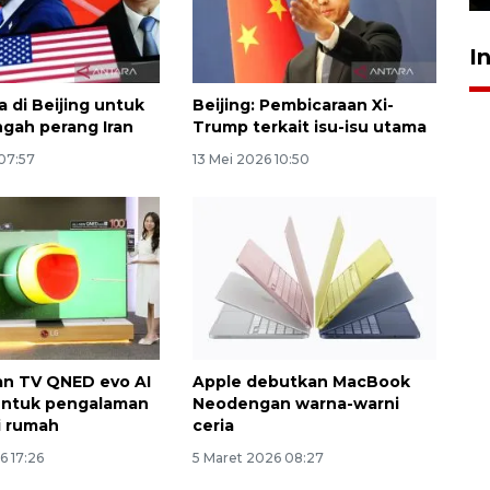
I
a di Beijing untuk
Beijing: Pembicaraan Xi-
ngah perang Iran
Trump terkait isu-isu utama
07:57
13 Mei 2026 10:50
an TV QNED evo AI
Apple debutkan MacBook
ntuk pengalaman
Neodengan warna-warni
i rumah
ceria
6 17:26
5 Maret 2026 08:27