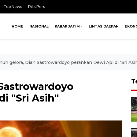
Top News
Rilis Pers
HOME
NASIONAL
KABAR JATIM
LINTAS DAERAH
EKON
nuh gelora, Dian Sastrowardoyo perankan Dewi Api di "Sri Asi
T
 Sastrowardoyo
i "Sri Asih"