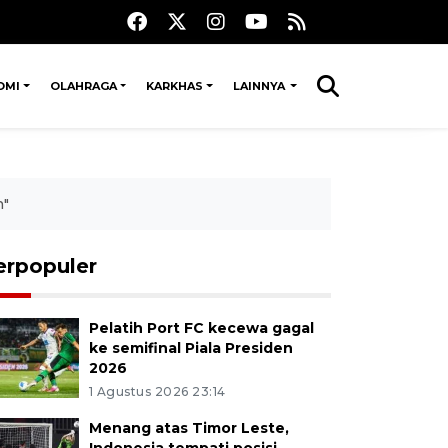
OMI
OLAHRAGA
KARKHAS
LAINNYA
h"
erpopuler
Pelatih Port FC kecewa gagal
ke semifinal Piala Presiden
2026
1 Agustus 2026 23:14
Menang atas Timor Leste,