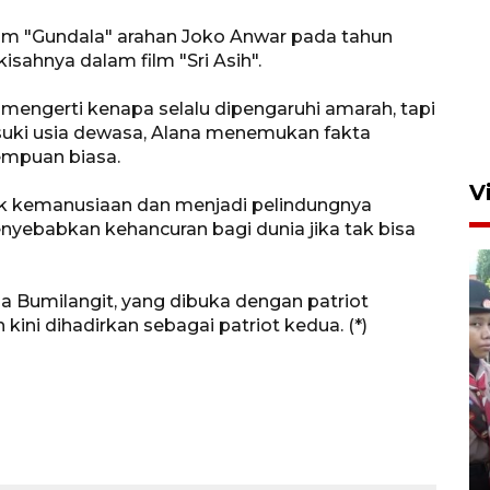
ilm "Gundala" arahan Joko Anwar pada tahun
isahnya dalam film "Sri Asih".
k mengerti kenapa selalu dipengaruhi amarah, tapi
uki usia dewasa, Alana menemukan fakta
empuan biasa.
V
uk kemanusiaan dan menjadi pelindungnya
enyebabkan kehancuran bagi dunia jika tak bisa
ma Bumilangit, yang dibuka dengan patriot
 kini dihadirkan sebagai patriot kedua. (*)
BNPB optimalkan penguatan
Desa Tangguh Bencana di
Jawa Timur
5 Agustus 2026 19:09