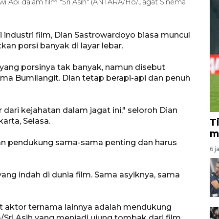
 Api dalam film "Sri Asih" (ANTARA/Ho/Jagat Sinema
i industri film, Dian Sastrowardoyo biasa muncul
 porsi banyak di layar lebar.
 yang porsinya tak banyak, namun disebut
ma Bumilangit. Dian tetap berapi-api dan penuh
ari kejahatan dalam jagat ini," seloroh Dian
arta, Selasa.
T
m
an pendukung sama-sama penting dan harus
6 j
 yang indah di dunia film. Sama asyiknya, sama
et aktor ternama lainnya adalah mendukung
Sri Asih yang menjadi ujung tombak dari film