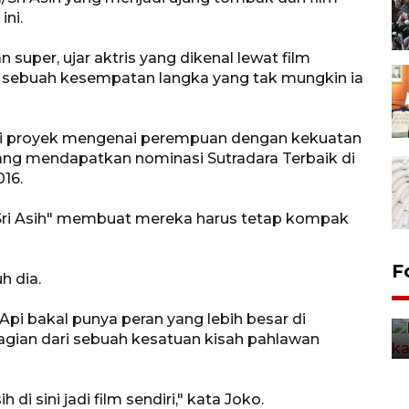
ni.
super, ujar aktris yang dikenal lewat film
h sebuah kesempatan langka yang tak mungkin ia
ri proyek mengenai perempuan dengan kekuatan
yang mendapatkan nominasi Sutradara Terbaik di
016.
"Sri Asih" membuat mereka harus tetap kompak
Uji fungsi jembatan kereta api
F
h dia.
di Jember
5 Agustus 2026 22:18
pi bakal punya peran yang lebih besar di
bagian dari sebuah kesatuan kisah pahlawan
 di sini jadi film sendiri," kata Joko.