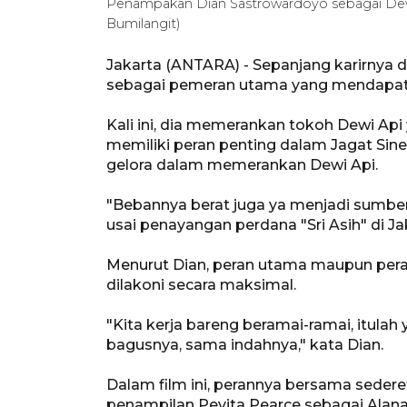
Penampakan Dian Sastrowardoyo sebagai Dewi
Bumilangit)
Jakarta (ANTARA) - Sepanjang karirnya d
sebagai pemeran utama yang mendapatkan
Kali ini, dia memerankan tokoh Dewi Api
memiliki peran penting dalam Jagat Sine
gelora dalam memerankan Dewi Api.
"Bebannya berat juga ya menjadi sumber d
usai penayangan perdana "Sri Asih" di Jak
Menurut Dian, peran utama maupun per
dilakoni secara maksimal.
"Kita kerja bareng beramai-ramai, itulah
bagusnya, sama indahnya," kata Dian.
Dalam film ini, perannya bersama seder
penampilan Pevita Pearce sebagai Alana/