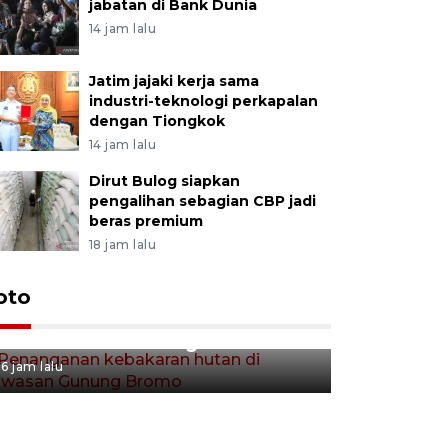
jabatan di Bank Dunia
14 jam lalu
Jatim jajaki kerja sama
industri-teknologi perkapalan
dengan Tiongkok
14 jam lalu
Dirut Bulog siapkan
pengalihan sebagian CBP jadi
beras premium
18 jam lalu
Gerakan 
oto
Penanganan kebakaran hutan
Tulungag
di kawasan Gunung Bromo
7 jam lalu
6 jam lalu