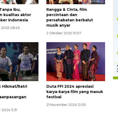
 Tanpa Ibu,
Rangga & Cinta, film
 kualitas aktor
percintaan dan
ker Indonesia
persahabatan berbalut
musik anyar
 2025 08:43
2 Oktober 2025 13:07
Memberantas kejahatan
jalanan Jakarta
2026-08-05 18:00:00
 Hikmat/Ratri
Duta FFI 2024 apresiasi
karya-karya film yang masuk
aanpasangan
festival
21 November 2024 12:05
 2024 11:31