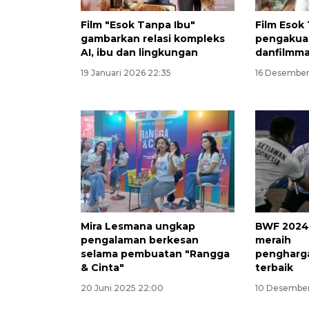
Film "Esok Tanpa Ibu"
Film Esok
gambarkan relasi kompleks
pengakuan
AI, ibu dan lingkungan
danfilmma
19 Januari 2026 22:35
16 Desember
Mira Lesmana ungkap
BWF 2024:
pengalaman berkesan
meraih
selama pembuatan "Rangga
pengharg
& Cinta"
terbaik
20 Juni 2025 22:00
10 Desember