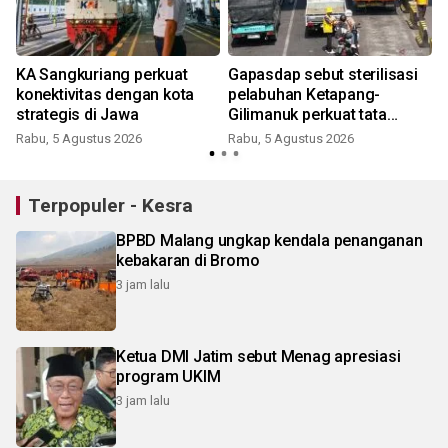
KA Sangkuriang perkuat
Gapasdap sebut sterilisasi
konektivitas dengan kota
pelabuhan Ketapang-
strategis di Jawa
Gilimanuk perkuat tata
kelola
Rabu, 5 Agustus 2026
Rabu, 5 Agustus 2026
Terpopuler - Kesra
BPBD Malang ungkap kendala penanganan
kebakaran di Bromo
3 jam lalu
Ketua DMI Jatim sebut Menag apresiasi
program UKIM
3 jam lalu