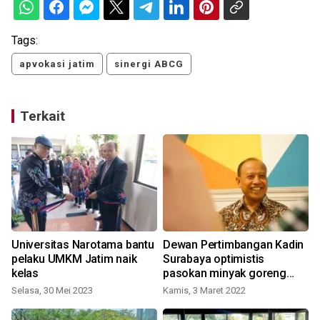
Tags:
apvokasi jatim
sinergi ABCG
Terkait
Universitas Narotama bantu
Dewan Pertimbangan Kadin
pelaku UMKM Jatim naik
Surabaya optimistis
a
kelas
pasokan minyak goreng
lancar
Selasa, 30 Mei 2023
Kamis, 3 Maret 2022
S