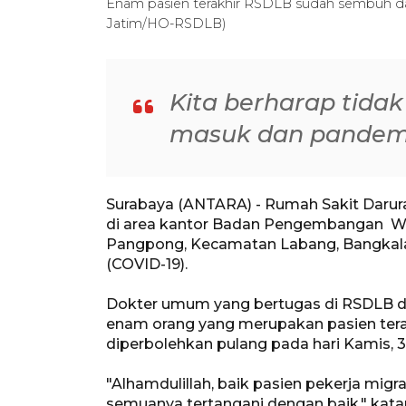
Enam pasien terakhir RSDLB sudah sembuh da
Jatim/HO-RSDLB)
Kita berharap tidak
masuk dan pandemi
Surabaya (ANTARA) - Rumah Sakit Darur
di area kantor Badan Pengembangan Wi
Pangpong, Kecamatan Labang, Bangkalan,
(COVID-19).
Dokter umum yang bertugas di RSDLB d
enam orang yang merupakan pasien tera
diperbolehkan pulang pada hari Kamis,
"Alhamdulillah, baik pasien pekerja mi
semuanya tertangani dengan baik," kata