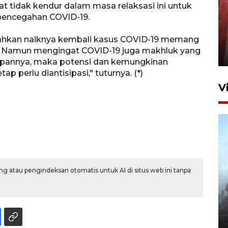
t tidak kendur dalam masa relaksasi ini untuk
pencegahan COVID-19.
Penguatan struktur jembatan
Niyama Tulungagung
ahkan naiknya kembali kasus COVID-19 memang
a. Namun mengingat COVID-19 juga makhluk yang
7 Agustus 2026 14:36
pannya, maka potensi dan kemungkinan
 perlu diantisipasi," tuturnya. (*)
V
g atau pengindeksan otomatis untuk AI di situs web ini tanpa
BPBD Jatim kerahkan "Drone
Water Spray" bantu padamkan
kebakaran Bromo
6 Agustus 2026 18:23