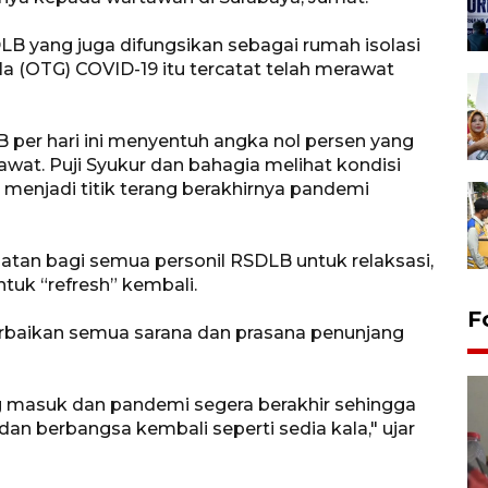
DLB yang juga difungsikan sebagai rumah isolasi
la (OTG) COVID-19 itu tercatat telah merawat
 per hari ini menyentuh angka nol persen yang
awat. Puji Syukur dan bahagia melihat kondisi
enjadi titik terang berakhirnya pandemi
tan bagi semua personil RSDLB untuk relaksasi,
tuk “refresh” kembali.
F
erbaikan semua sarana dan prasana penunjang
ang masuk dan pandemi segera berakhir sehingga
n berbangsa kembali seperti sedia kala," ujar