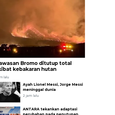
awasan Bromo ditutup total
kibat kebakaran hutan
am lalu
Ayah Lionel Messi, Jorge Messi
meninggal dunia
2 jam lalu
ANTARA tekankan adaptasi
perubahan pada penutupan