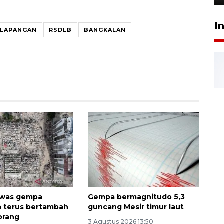
I
 LAPANGAN
RSDLB
BANGKALAN
ewas gempa
Gempa bermagnitudo 5,3
 terus bertambah
guncang Mesir timur laut
 orang
3 Agustus 2026 13:50