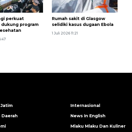
gi perkuat
Rumah sakit di Glasgow
i dukung program
selidiki kasus dugaan Ebola
 kesehatan
1 Juli 2026 11:21
6:47
 Jatim
Internasional
s Daerah
News In English
omi
Mlaku Mlaku Dan Kuliner