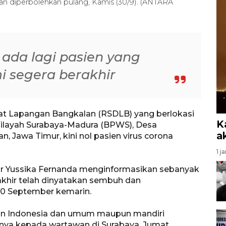
n diperbolehkan pulang, Kamis (30/9). (ANTARA
 ada lagi pasien yang
 segera berakhir
at Lapangan Bangkalan (RSDLB) yang berlokasi
K
layah Surabaya-Madura (BPWS), Desa
a
 Jawa Timur, kini nol pasien virus corona
1 j
r Yussika Fernanda menginformasikan sebanyak
khir telah dinyatakan sembuh dan
 30 September kemarin.
gran Indonesia dan umum maupun mandiri
nya kepada wartawan di Surabaya, Jumat.