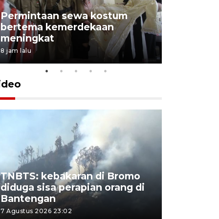
Permintaan sewa kostum
bertema kemerdekaan
Perpusta
meningkat
Lingkunga
8 jam lalu
8 jam lalu
ideo
TNBTS: kebakaran di Bromo
Khofifah 
diduga sisa perapian orang di
Bromo, a
Bantengan
capai 176
7 Agustus 2026 23:02
7 Agustus 202