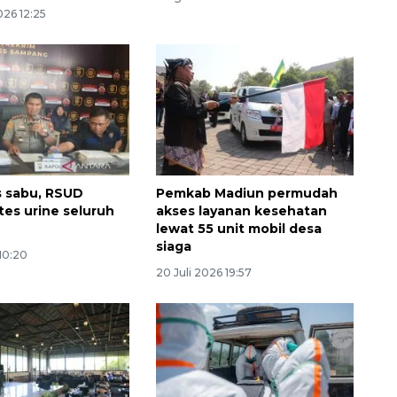
026 12:25
s sabu, RSUD
Pemkab Madiun permudah
160 ribu sambungan baru
es urine seluruh
akses layanan kesehatan
jaringan gas 2026
lewat 55 unit mobil desa
2026-08-07 18:00:00
siaga
 10:20
20 Juli 2026 19:57