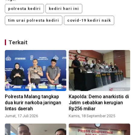
polresta kediri
kediri hari ini
tim urai polresta kediri
covid-19 kediri naik
Terkait
Polresta Malang tangkap
Kapolda: Demo anarkistis di
dua kurir narkoba jaringan
Jatim sebabkan kerugian
lintas daerah
Rp256 miliar
Jumat, 17 Juli 2026
Kamis, 18 September 2025
S