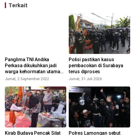
Terkait
Panglima TNI Andika
Polisi pastikan kasus
a
Perkasa dikukuhkan jadi
pembacokan di Surabaya
warga kehormatan utama
terus diproses
PSHT
Jumat, 2 September 2022
Jumat, 31 Juli 2026
R
Kirab Budaya Pencak Silat
Polres Lamongan sebut