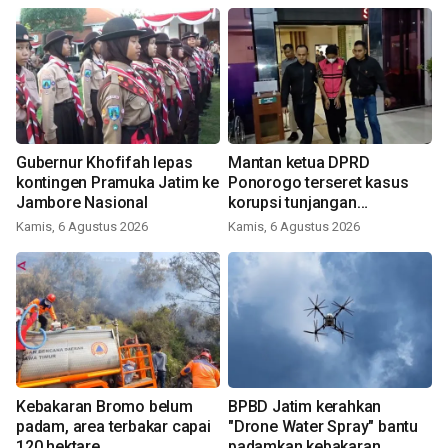
Gubernur Khofifah lepas
Mantan ketua DPRD
kontingen Pramuka Jatim ke
Ponorogo terseret kasus
Jambore Nasional
korupsi tunjangan
perumahan
Kamis, 6 Agustus 2026
Kamis, 6 Agustus 2026
Kebakaran Bromo belum
BPBD Jatim kerahkan
padam, area terbakar capai
"Drone Water Spray" bantu
120 hektare
padamkan kebakaran