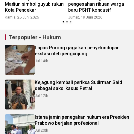
Madiun simbol guyub rukun
pengesahan ribuan warga
Kota Pendekar
baru PSHT kondusif
Kamis, 25 Juni 2026
Jumat, 19 Juni 2026
M
Terpopuler - Hukum
Lapas Porong gagalkan penyelundupan
ekstasi oleh pengunjung
Jul 14th
Kejagung kembali periksa Sudirman Said
sebagai saksi kasus Petral
Jul 17th
Istana jamin penegakan hukum era Presiden
Prabowo berjalan profesional
Jul 20th