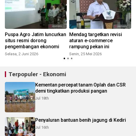
Puspa Agro Jatim luncurkan
Mendag targetkan revisi
situs resmi dorong
aturan e-commerce
pengembangan ekonomi
rampung pekan ini
R
Selasa, 2 Juni 2026
Senin, 25 Mei 2026
Terpopuler - Ekonomi
Kementan percepat tanam Oplah dan CSR
demi tingkatkan produksi pangan
Jul 18th
Penyaluran bantuan benih jagung di Kediri
Jul 16th