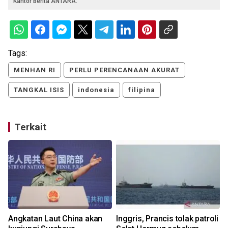
Kantor Berita ANTARA.
Tags:
MENHAN RI
PERLU PERENCANAAN AKURAT
TANGKAL ISIS
indonesia
filipina
Terkait
Angkatan Laut China akan
Inggris, Prancis tolak patroli