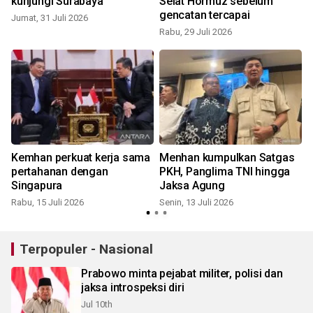
e
kunjungi Surabaya
Selat Hormuz sebelum
gencatan tercapai
Jumat, 31 Juli 2026
Rabu, 29 Juli 2026
J
Kemhan perkuat kerja sama
Menhan kumpulkan Satgas
pertahanan dengan
PKH, Panglima TNI hingga
Singapura
Jaksa Agung
Rabu, 15 Juli 2026
Senin, 13 Juli 2026
S
Terpopuler - Nasional
Prabowo minta pejabat militer, polisi dan
jaksa introspeksi diri
Jul 10th