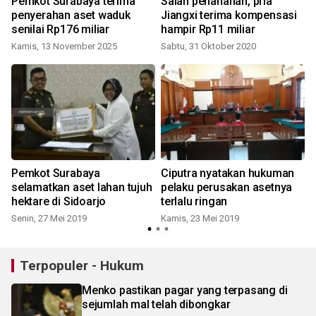
Pemkot Surabaya terima
Salah penahanan, pria
penyerahan aset waduk
Jiangxi terima kompensasi
senilai Rp176 miliar
hampir Rp11 miliar
Kamis, 13 November 2025
Sabtu, 31 Oktober 2020
Pemkot Surabaya
Ciputra nyatakan hukuman
selamatkan aset lahan tujuh
pelaku perusakan asetnya
hektare di Sidoarjo
terlalu ringan
Senin, 27 Mei 2019
Kamis, 23 Mei 2019
S
Terpopuler - Hukum
Menko pastikan pagar yang terpasang di
sejumlah mal telah dibongkar