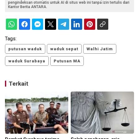
pengindeksan otomatis untuk AI di situs web ini tanpa izin tertulis dari
Kantor Berita ANTARA.
Tags:
putusan waduk
waduk sepat
Walhi Jatim
waduk Surabaya
Putusan MA
Terkait