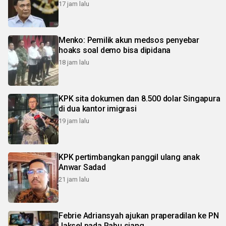
17 jam lalu
Menko: Pemilik akun medsos penyebar
hoaks soal demo bisa dipidana
18 jam lalu
KPK sita dokumen dan 8.500 dolar Singapura
di dua kantor imigrasi
19 jam lalu
KPK pertimbangkan panggil ulang anak
Anwar Sadad
21 jam lalu
Febrie Adriansyah ajukan praperadilan ke PN
Jaksel pada Rabu siang