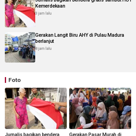
Kemerdekaan
3 jam lalu
Gerakan Langit Biru AHY di Pulau Madura
berlanjut
8 jam lalu
Foto
Jurnalis bagikan bendera
Gerakan Pasar Murah di