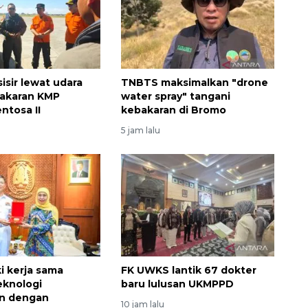
isir lewat udara
TNBTS maksimalkan "drone
bakaran KMP
water spray" tangani
ntosa II
kebakaran di Bromo
5 jam lalu
ki kerja sama
FK UWKS lantik 67 dokter
eknologi
baru lulusan UKMPPD
an dengan
10 jam lalu