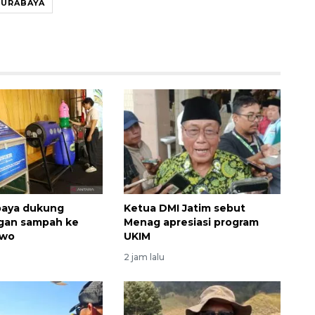
SURABAYA
Memberantas kejahatan
jalanan Jakarta
2026-08-05 18:00:00
baya dukung
Ketua DMI Jatim sebut
gan sampah ke
Menag apresiasi program
owo
UKIM
2 jam lalu