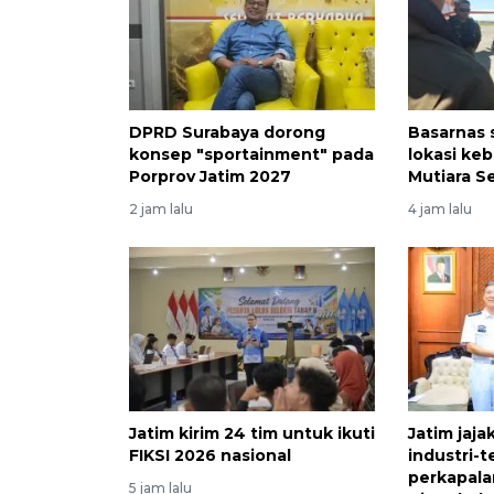
DPRD Surabaya dorong
Basarnas s
konsep "sportainment" pada
lokasi ke
Porprov Jatim 2027
Mutiara Se
2 jam lalu
4 jam lalu
Jatim kirim 24 tim untuk ikuti
Jatim jaja
FIKSI 2026 nasional
industri-t
perkapal
5 jam lalu