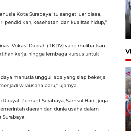
nusia Kota Surabaya itu sangat luar biasa,
Pameran multiproduk
ri pendidikan, kesehatan, dan kualitas hidup,”
Surabaya Great Expo
5 Agustus 2026 21:59
inasi Vokasi Daerah (TKDV) yang melibatkan
V
atihan kerja, hingga lembaga kursus untuk
daya manusia unggul, ada yang siap bekerja
menjadi wirausaha baru,” ujarnya.
n Rakyat Pemkot Surabaya, Samsul Hadi, juga
Sapi 1,4 ton asal Bondowoso
pemerintah daerah dan dunia usaha dalam
siap bersaing di Piala
 Surabaya.
Presiden 2026
5 Agustus 2026 08:00