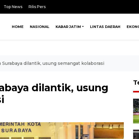
Top News
Rilis Pers
HOME
NASIONAL
KABAR JATIM
LINTAS DAERAH
EKON
 Surabaya dilantik, usung semangat kolaborasi
T
abaya dilantik, usung
i