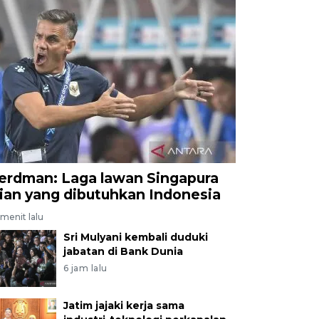
erdman: Laga lawan Singapura
jian yang dibutuhkan Indonesia
menit lalu
Sri Mulyani kembali duduki
jabatan di Bank Dunia
6 jam lalu
Jatim jajaki kerja sama