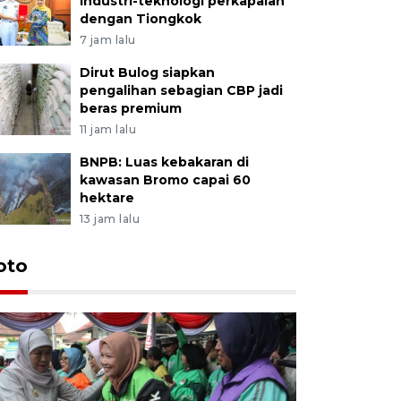
industri-teknologi perkapalan
dengan Tiongkok
7 jam lalu
Dirut Bulog siapkan
pengalihan sebagian CBP jadi
beras premium
11 jam lalu
BNPB: Luas kebakaran di
kawasan Bromo capai 60
hektare
13 jam lalu
Uji fungs
oto
di Jembe
5 Agustus 202