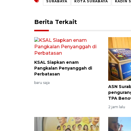
SURABAYA
KOTA SURABAYA
KADIN 
Berita Terkait
KSAL Siapkan enam
Pangkalan Penyanggah di
Perbatasan
baru saja
ASN Sura
penguran
TPA Ben
2 jam lalu