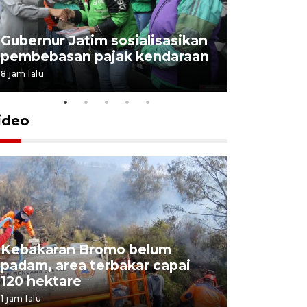
Gubernur Jatim sosialisasikan
pembebasan pajak kendaraan
8 jam lalu
ideo
Kebakaran Bromo belum
BPBD Jat
padam, area terbakar capai
Water Sp
120 hektare
kebakara
1 jam lalu
4 jam lalu