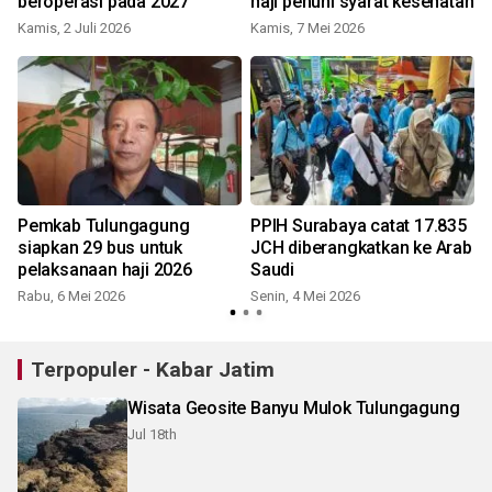
beroperasi pada 2027
haji penuhi syarat kesehatan
Kamis, 2 Juli 2026
Kamis, 7 Mei 2026
K
Pemkab Tulungagung
PPIH Surabaya catat 17.835
siapkan 29 bus untuk
JCH diberangkatkan ke Arab
pelaksanaan haji 2026
Saudi
Rabu, 6 Mei 2026
Senin, 4 Mei 2026
S
Terpopuler - Kabar Jatim
Wisata Geosite Banyu Mulok Tulungagung
Jul 18th