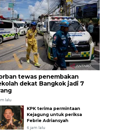
orban tewas penembakan
ekolah dekat Bangkok jadi 7
rang
am lalu
KPK terima permintaan
Kejagung untuk periksa
Febrie Adriansyah
6 jam lalu