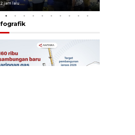
2 jam lalu
5 jam lalu
nfografik