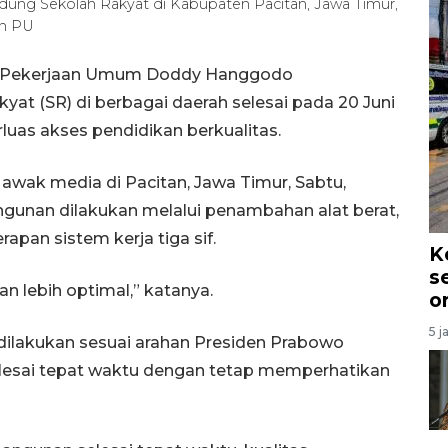
edung Sekolah Rakyat di Kabupaten Pacitan, Jawa Timur,
en PU
ri Pekerjaan Umum Doddy Hanggodo
t (SR) di berbagai daerah selesai pada 20 Juni
uas akses pendidikan berkualitas.
 awak media di Pacitan, Jawa Timur, Sabtu,
nan dilakukan melalui penambahan alat berat,
apan sistem kerja tiga sif.
K
s
n lebih optimal,” katanya.
o
5 j
ilakukan sesuai arahan Presiden Prabowo
elesai tepat waktu dengan tetap memperhatikan