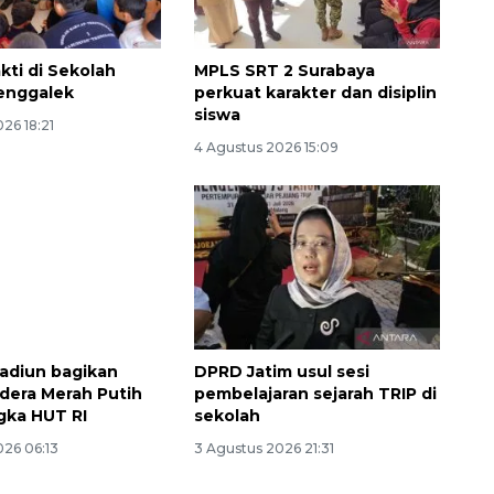
kti di Sekolah
MPLS SRT 2 Surabaya
enggalek
perkuat karakter dan disiplin
siswa
26 18:21
4 Agustus 2026 15:09
adiun bagikan
DPRD Jatim usul sesi
dera Merah Putih
pembelajaran sejarah TRIP di
gka HUT RI
sekolah
026 06:13
3 Agustus 2026 21:31