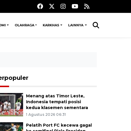
OMI
OLAHRAGA
KARKHAS
LAINNYA
erpopuler
Menang atas Timor Leste,
Indonesia tempati posisi
kedua klasemen sementara
1 Agustus 2026 06:31
Pelatih Port FC kecewa gagal