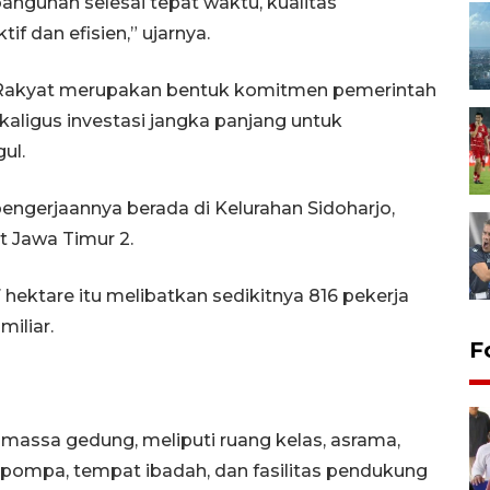
ngunan selesai tepat waktu, kualitas
if dan efisien,” ujarnya.
Rakyat merupakan bentuk komitmen pemerintah
ligus investasi jangka panjang untuk
ul.
pengerjaannya berada di Kelurahan Sidoharjo,
t Jawa Timur 2.
 hektare itu melibatkan sedikitnya 816 pekerja
iliar.
F
7 massa gedung, meliputi ruang kelas, asrama,
pompa, tempat ibadah, dan fasilitas pendukung