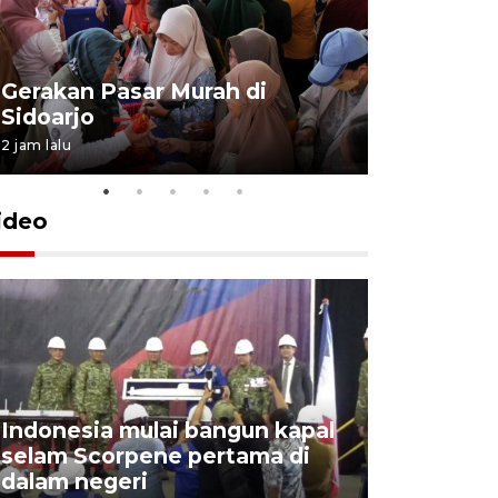
Gerakan Pasar Murah di
Penguata
Sidoarjo
Niyama T
2 jam lalu
6 jam lalu
ideo
Indonesia mulai bangun kapal
Action I
selam Scorpene pertama di
edukasi k
dalam negeri
para sisw