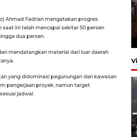
ero) Ahmad Fadrian mengatakan progres
Persebaya juara Piala
saat ini telah mencapai sekitar 50 persen
Presiden 2026
hingga dua persen.
7 jam lalu
dan mendatangkan material dari luar daerah
V
anya.
itan yang didominasi pegunungan dan kawasan
lam pengerjaan proyek, namun target
sesuai jadwal.
Menteri PPPA tekankan
pentingnya pesantren ramah
santri