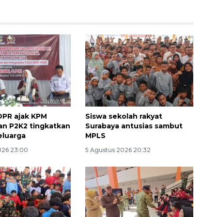
DPR ajak KPM
Siswa sekolah rakyat
Ekonomi triwulan II-2026
n P2K2 tingkatkan
Surabaya antusias sambut
tumbuh 5,29 persen
eluarga
MPLS
2026-08-06 18:45:00
026 23:00
5 Agustus 2026 20:32