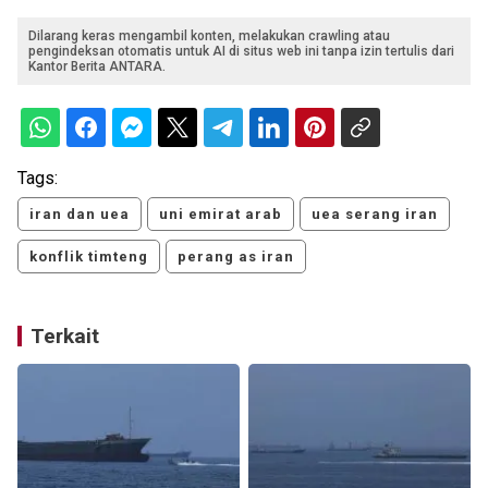
Dilarang keras mengambil konten, melakukan crawling atau
pengindeksan otomatis untuk AI di situs web ini tanpa izin tertulis dari
Kantor Berita ANTARA.
Tags:
iran dan uea
uni emirat arab
uea serang iran
konflik timteng
perang as iran
Terkait