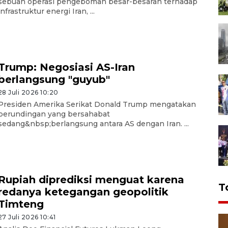
sebuah operasi pengeboman besar-besaran terhadap
infrastruktur energi Iran, ...
Trump: Negosiasi AS-Iran
berlangsung "guyub"
28 Juli 2026 10:20
Presiden Amerika Serikat Donald Trump mengatakan
perundingan yang bersahabat
sedang&nbsp;berlangsung antara AS dengan Iran. ...
Rupiah diprediksi menguat karena
T
redanya ketegangan geopolitik
Timteng
27 Juli 2026 10:41