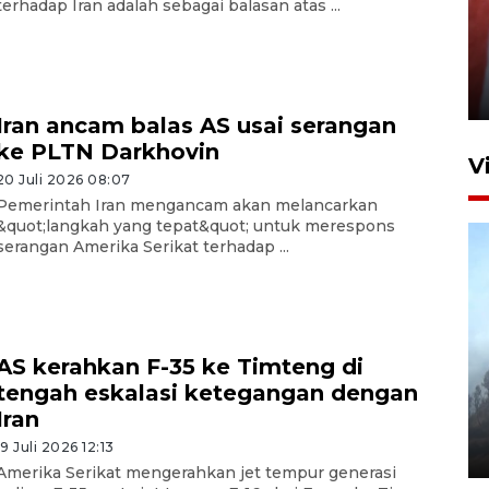
terhadap Iran adalah sebagai balasan atas ...
Penguatan struktur jembatan
Niyama Tulungagung
7 Agustus 2026 14:36
Iran ancam balas AS usai serangan
ke PLTN Darkhovin
V
20 Juli 2026 08:07
Pemerintah Iran mengancam akan melancarkan
&quot;langkah yang tepat&quot; untuk merespons
serangan Amerika Serikat terhadap ...
AS kerahkan F-35 ke Timteng di
BPBD Jatim kerahkan "Drone
tengah eskalasi ketegangan dengan
Water Spray" bantu padamkan
Iran
kebakaran Bromo
19 Juli 2026 12:13
6 Agustus 2026 18:23
Amerika Serikat mengerahkan jet tempur generasi