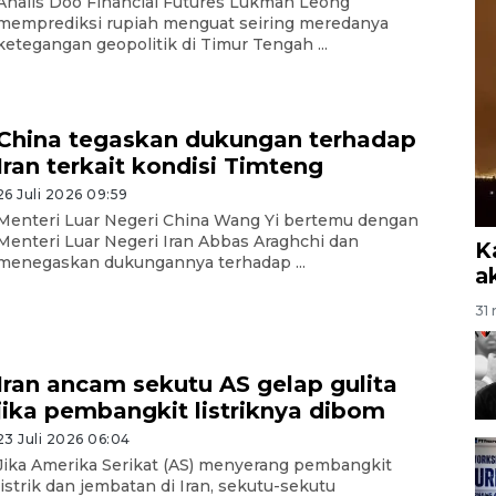
Analis Doo Financial Futures Lukman Leong
memprediksi rupiah menguat seiring meredanya
ketegangan geopolitik di Timur Tengah ...
China tegaskan dukungan terhadap
Iran terkait kondisi Timteng
26 Juli 2026 09:59
Menteri Luar Negeri China Wang Yi bertemu dengan
Menteri Luar Negeri Iran Abbas Araghchi dan
K
menegaskan dukungannya terhadap ...
a
31 
Iran ancam sekutu AS gelap gulita
jika pembangkit listriknya dibom
23 Juli 2026 06:04
Jika Amerika Serikat (AS) menyerang pembangkit
listrik dan jembatan di Iran, sekutu-sekutu