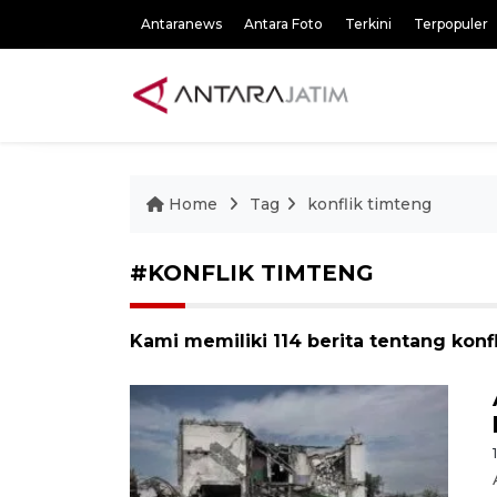
Antaranews
Antara Foto
Terkini
Terpopuler
Home
Tag
konflik timteng
#KONFLIK TIMTENG
Kami memiliki 114 berita tentang konf