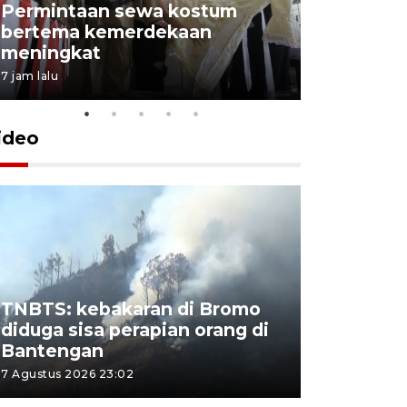
Permintaan sewa kostum
bertema kemerdekaan
Perpusta
meningkat
Lingkunga
7 jam lalu
7 jam lalu
ideo
TNBTS: kebakaran di Bromo
Khofifah 
diduga sisa perapian orang di
Bromo, a
Bantengan
capai 176
7 Agustus 2026 23:02
7 Agustus 202