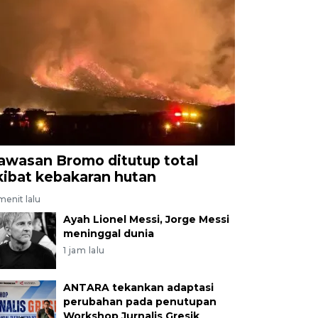
awasan Bromo ditutup total
kibat kebakaran hutan
menit lalu
Ayah Lionel Messi, Jorge Messi
meninggal dunia
1 jam lalu
ANTARA tekankan adaptasi
perubahan pada penutupan
Workshop Jurnalis Gresik