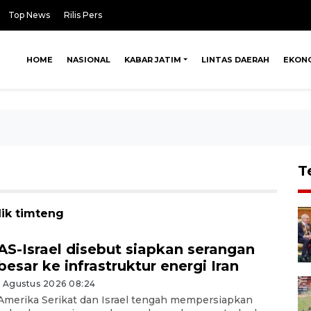
Top News
Rilis Pers
HOME
NASIONAL
KABAR JATIM
LINTAS DAERAH
EKON
T
lik timteng
AS-Israel disebut siapkan serangan
besar ke infrastruktur energi Iran
1 Agustus 2026 08:24
Amerika Serikat dan Israel tengah mempersiapkan