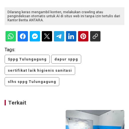
Dilarang keras mengambil konten, melakukan crawling atau
pengindeksan otomatis untuk AI di situs web ini tanpa izin tertulis dari
Kantor Berita ANTARA.
Tags:
Sppg Tulungagung
dapur sppg
sertifikat laik higienis sanitasi
slhs sppg Tulungagung
Terkait