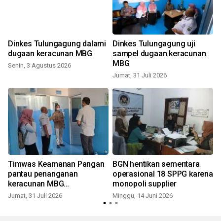
Dinkes Tulungagung dalami
Dinkes Tulungagung uji
dugaan keracunan MBG
sampel dugaan keracunan
MBG
Senin, 3 Agustus 2026
Jumat, 31 Juli 2026
R
Timwas Keamanan Pangan
BGN hentikan sementara
pantau penanganan
operasional 18 SPPG karena
keracunan MBG
monopoli supplier
Tulungagung
Jumat, 31 Juli 2026
Minggu, 14 Juni 2026
S