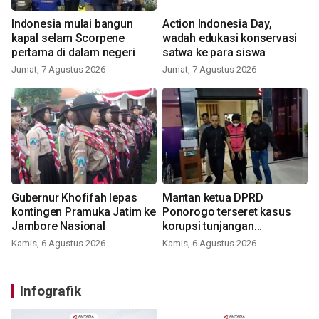
Indonesia mulai bangun
Action Indonesia Day,
kapal selam Scorpene
wadah edukasi konservasi
pertama di dalam negeri
satwa ke para siswa
Jumat, 7 Agustus 2026
Jumat, 7 Agustus 2026
Gubernur Khofifah lepas
Mantan ketua DPRD
kontingen Pramuka Jatim ke
Ponorogo terseret kasus
Jambore Nasional
korupsi tunjangan
perumahan
Kamis, 6 Agustus 2026
Kamis, 6 Agustus 2026
Infografik