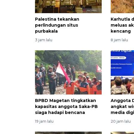
Palestina tekankan
Karhutla 
perlindungan situs
meluas ak
purbakala
kencang
3 jam lalu
8 jam lalu
BPBD Magetan tingkatkan
Anggota D
kapasitas anggota Saka-PB
angkat wi
siaga hadapi bencana
media digi
19 jam lalu
20 jam lalu