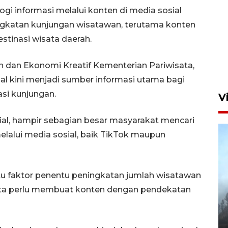
 informasi melalui konten di media sosial
ngkatan kunjungan wisatawan, terutama konten
tinasi wisata daerah.
 dan Ekonomi Kreatif Kementerian Pariwisata,
 kini menjadi sumber informasi utama bagi
si kunjungan.
V
l, hampir sebagian besar masyarakat mencari
melalui media sosial, baik TikTok maupun
atu faktor penentu peningkatan jumlah wisatawan
sata perlu membuat konten dengan pendekatan
BPBD Jatim kerahkan "Drone
Water Spray" bantu padamkan
kebakaran Bromo