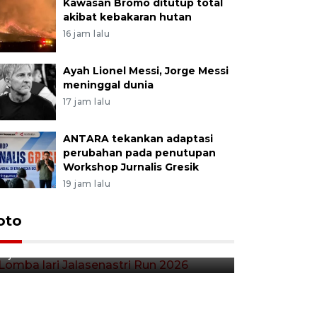
Kawasan Bromo ditutup total
akibat kebakaran hutan
16 jam lalu
Ayah Lionel Messi, Jorge Messi
meninggal dunia
17 jam lalu
ANTARA tekankan adaptasi
perubahan pada penutupan
Workshop Jurnalis Gresik
19 jam lalu
Lomba lari Jalasenastri Run
oto
Pekan Qr
2026
Indonesia
2 jam lalu
5 jam lalu