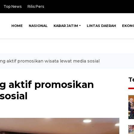
Top News
Rilis Pers
HOME
NASIONAL
KABAR JATIM
LINTAS DAERAH
EKON
ng aktif promosikan wisata lewat media sosial
T
g aktif promosikan
sosial