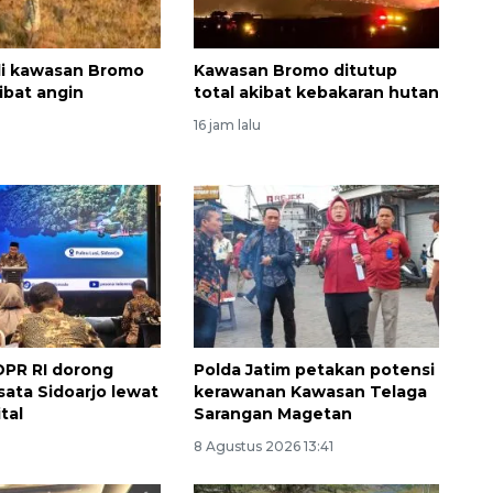
di kawasan Bromo
Kawasan Bromo ditutup
ibat angin
total akibat kebakaran hutan
16 jam lalu
PR RI dorong
Polda Jatim petakan potensi
sata Sidoarjo lewat
kerawanan Kawasan Telaga
tal
Sarangan Magetan
8 Agustus 2026 13:41