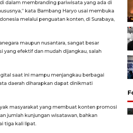
n di dalam membranding pariwisata yang ada di
hususnya,” kata Bambang Haryo usai membuka
donesia melalui penguatan konten, di Surabaya,
canegara maupun nusantara, sangat besar
i yang efektif dan mudah dijangkau, salah
digital saat ini mampu menjangkau berbagai
ta daerah diharapkan dapat dinikmati
Jurnalis bagikan bendera
F
gratis sambut HUT
Kemerdekaan
nyak masyarakat yang membuat konten promosi
8 Agustus 2026 12:56
an jumlah kunjungan wisatawan, bahkan
iga kali lipat.