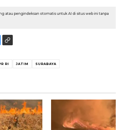
g atau pengindeksan otomatis untuk AI di situs web ini tanpa
PR RI
JATIM
SURABAYA
Layanan haji Indonesia
semakin memuaskan
2026-08-08 15:00:00