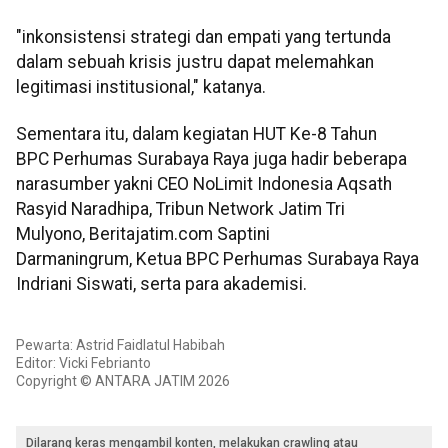
"inkonsistensi strategi dan empati yang tertunda
dalam sebuah krisis justru dapat melemahkan
legitimasi institusional," katanya.
Sementara itu, dalam kegiatan HUT Ke-8 Tahun
BPC
Perhumas
Surabaya Raya juga hadir beberapa
narasumber yakni
CEO
NoLimit
Indonesia
Aqsath
Rasyid
Naradhipa
, Tribun Network Jatim Tri
Mulyono
,
Beritajatim
.
com
Saptini
Darmaningrum
, Ketua
BPC
Perhumas
Surabaya Raya
Indriani
Siswati
, serta para akademisi.
Pewarta: Astrid Faidlatul Habibah
Editor: Vicki Febrianto
Copyright © ANTARA JATIM 2026
Dilarang keras mengambil konten, melakukan crawling atau