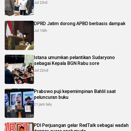
Jul 23rd
DPRD Jatim dorong APBD berbasis dampak
Jul 10th
Istana umumkan pelantikan Sudaryono
sebagai Kepala BGN Rabu sore
Jul 22nd
Prabowo puji kepemimpinan Bahlil saat
peluncuran buku
21 jam lalu
PDI Perjuangan gelar RedTalk sebagai wadah