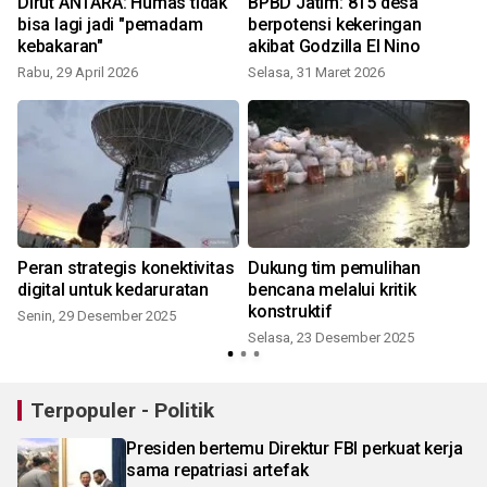
Dirut ANTARA: Humas tidak
BPBD Jatim: 815 desa
i
bisa lagi jadi "pemadam
berpotensi kekeringan
kebakaran"
akibat Godzilla El Nino
Rabu, 29 April 2026
Selasa, 31 Maret 2026
Peran strategis konektivitas
Dukung tim pemulihan
digital untuk kedaruratan
bencana melalui kritik
konstruktif
Senin, 29 Desember 2025
Selasa, 23 Desember 2025
Terpopuler - Politik
Presiden bertemu Direktur FBI perkuat kerja
sama repatriasi artefak