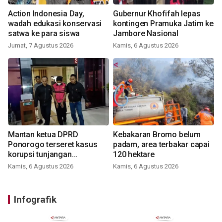
Action Indonesia Day,
Gubernur Khofifah lepas
wadah edukasi konservasi
kontingen Pramuka Jatim ke
satwa ke para siswa
Jambore Nasional
Jumat, 7 Agustus 2026
Kamis, 6 Agustus 2026
Mantan ketua DPRD
Kebakaran Bromo belum
Ponorogo terseret kasus
padam, area terbakar capai
korupsi tunjangan
120 hektare
perumahan
Kamis, 6 Agustus 2026
Kamis, 6 Agustus 2026
Infografik