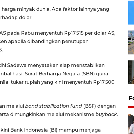
 harga minyak dunia. Ada faktor lainnya yang
erhadap dolar.
ar AS pada Rabu menyentuh Rp17.515 per dolar AS,
sen apabila dibandingkan penutupan
S.
dhi Sadewa menyatakan siap menstabilkan
mbal hasil Surat Berharga Negara (SBN) guna
ai tukar rupiah yang kini menyentuh Rp17.500
F
an melalui
bond stabilization fund
(BSF) dengan
erta dimungkinkan melalui mekanisme
buyback
.
yakini Bank Indonesia (BI) mampu menjaga