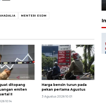
6 Agustus 2026 18:23
AHADALIA
MENTERI ESDM
I
guat ditopang
Harga bensin turun pada
euangan emiten
pekan pertama Agustus
artal II
3 Agustus 2026 10:01
26 10:14