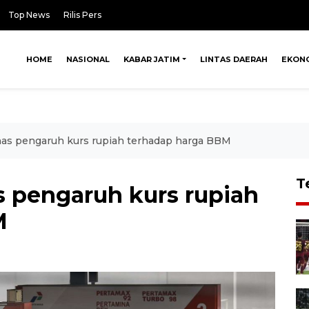
Top News
Rilis Pers
HOME
NASIONAL
KABAR JATIM
LINTAS DAERAH
EKON
has pengaruh kurs rupiah terhadap harga BBM
T
s pengaruh kurs rupiah
M