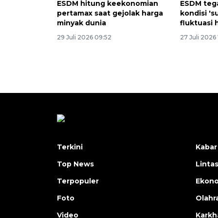
ESDM hitung keekonomian
ESDM teg
pertamax saat gejolak harga
kondisi 's
minyak dunia
fluktuasi
29 Juli 2026 09:52
27 Juli 2026 
Terkini
Kabar
Top News
Linta
Terpopuler
Ekon
Foto
Olahr
Video
Karkh