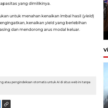
kapasitas yang dimilikinya.
kukan untuk menahan kenaikan imbal hasil (
yield
)
Persebaya juara Piala
engingatkan, kenaikan yield yang berlebihan
Presiden 2026
 asing dan mendorong arus modal keluar.
9 jam lalu
V
g atau pengindeksan otomatis untuk AI di situs web ini tanpa
BPBD Jatim kerahkan "Drone
Water Spray" bantu padamkan
kebakaran Bromo