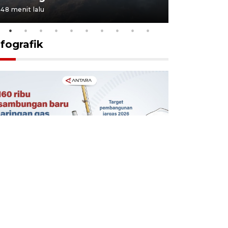
48 menit lalu
1 jam lalu
nfografik