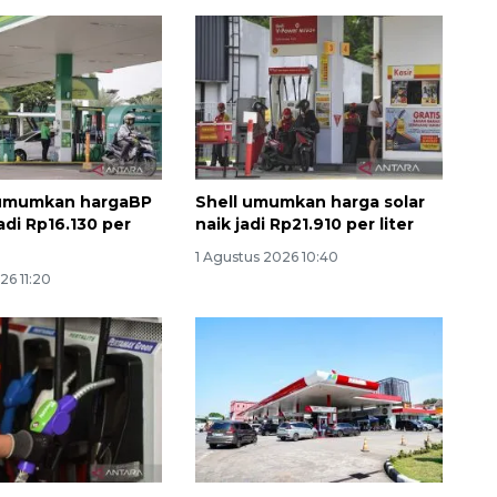
umumkan hargaBP
Shell umumkan harga solar
adi Rp16.130 per
naik jadi Rp21.910 per liter
1 Agustus 2026 10:40
26 11:20
Ekonomi triwulan II-2026
tumbuh 5,29 persen
2026-08-06 18:45:00