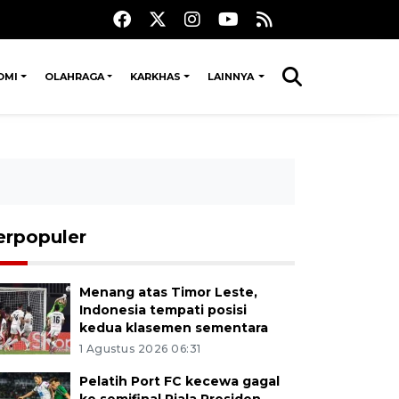
OMI
OLAHRAGA
KARKHAS
LAINNYA
erpopuler
Menang atas Timor Leste,
Indonesia tempati posisi
kedua klasemen sementara
1 Agustus 2026 06:31
Pelatih Port FC kecewa gagal