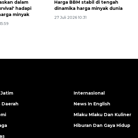
askan dalam
Harga BBM stabil di tengah
urvival' hadapi
dinamika harga minyak dunia
 harga minyak
27 Juli 2026 10:31
15:59
 Jatim
Internasional
s Daerah
News In English
omi
Mlaku Mlaku Dan Kuliner
aga
Hiburan Dan Gaya Hidup
as