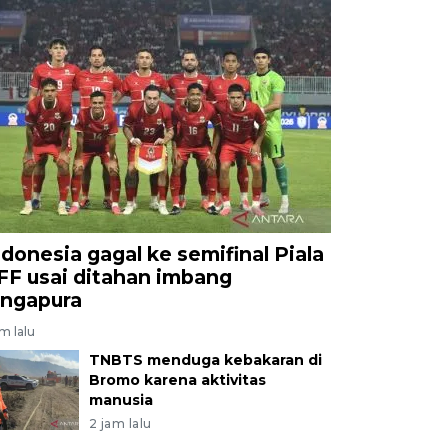
ndonesia gagal ke semifinal Piala
FF usai ditahan imbang
ingapura
am lalu
TNBTS menduga kebakaran di
Bromo karena aktivitas
manusia
2 jam lalu