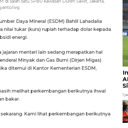
M di salah satu SPBU kawasan Duren Sawit, Jakarta,
yanto/wsj.
Sumber Daya Mineral (ESDM) Bahlil Lahadalia
lai tukar (kurs) rupiah terhadap dolar kepada
sidi energi.
jajaran menteri lain sedang merapatkan hal
r Jenderal Minyak dan Gas Bumi (Dirjen Migas)
ka ditemui di Kantor Kementerian ESDM,
I
A
S
 masih melihat perkembangan berikutnya ihwal
1 j
an bakar.
da sekarang. Kami lihat perkembangan berikutnya