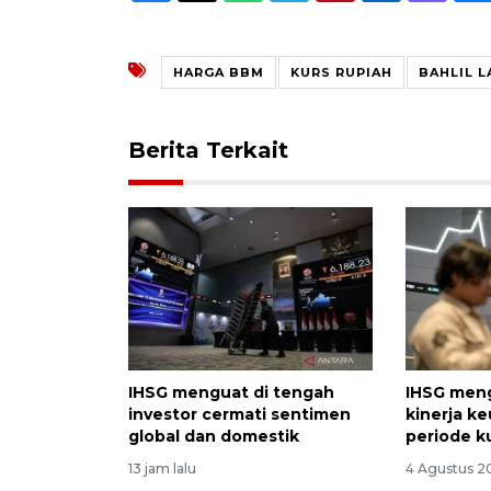
HARGA BBM
KURS RUPIAH
BAHLIL L
Berita Terkait
IHSG menguat di tengah
IHSG men
investor cermati sentimen
kinerja k
global dan domestik
periode ku
13 jam lalu
4 Agustus 20