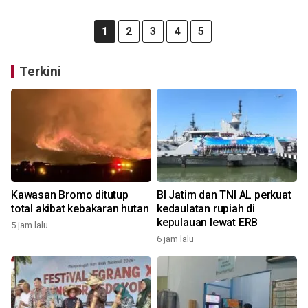
1
2
3
4
5
Terkini
Kawasan Bromo ditutup
BI Jatim dan TNI AL perkuat
total akibat kebakaran hutan
kedaulatan rupiah di
kepulauan lewat ERB
5 jam lalu
6 jam lalu