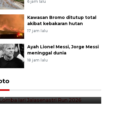
6 jam lalu
Kawasan Bromo ditutup total
akibat kebakaran hutan
17 jam lalu
Ayah Lionel Messi, Jorge Messi
meninggal dunia
18 jam lalu
Lomba lari Jalasenastri Run
oto
Pekan Qr
2026
Indonesia
3 jam lalu
5 jam lalu