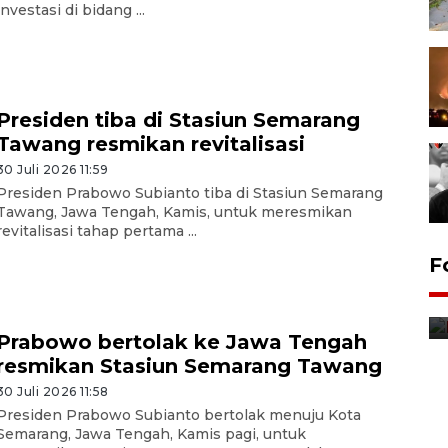
investasi di bidang ...
Presiden tiba di Stasiun Semarang
Tawang resmikan revitalisasi
30 Juli 2026 11:59
Presiden Prabowo Subianto tiba di Stasiun Semarang
Tawang, Jawa Tengah, Kamis, untuk meresmikan
revitalisasi tahap pertama ...
Jurnalis bagikan bendera
F
gratis sambut HUT
Kemerdekaan
8 Agustus 2026 12:56
Prabowo bertolak ke Jawa Tengah
resmikan Stasiun Semarang Tawang
30 Juli 2026 11:58
Presiden Prabowo Subianto bertolak menuju Kota
Semarang, Jawa Tengah, Kamis pagi, untuk