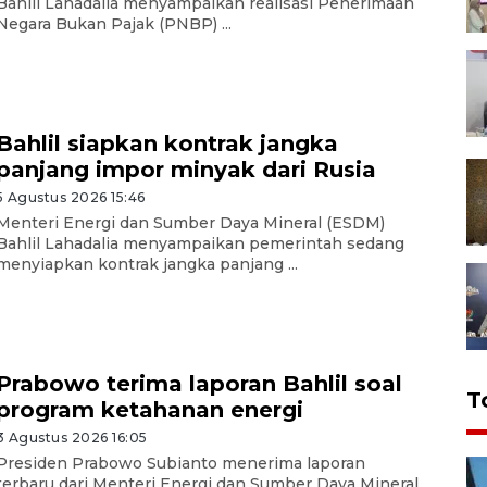
Bahlil Lahadalia menyampaikan realisasi Penerimaan
Negara Bukan Pajak (PNBP) ...
Bahlil siapkan kontrak jangka
panjang impor minyak dari Rusia
5 Agustus 2026 15:46
Menteri Energi dan Sumber Daya Mineral (ESDM)
Bahlil Lahadalia menyampaikan pemerintah sedang
menyiapkan kontrak jangka panjang ...
Prabowo terima laporan Bahlil soal
T
program ketahanan energi
3 Agustus 2026 16:05
Presiden Prabowo Subianto menerima laporan
terbaru dari Menteri Energi dan Sumber Daya Mineral