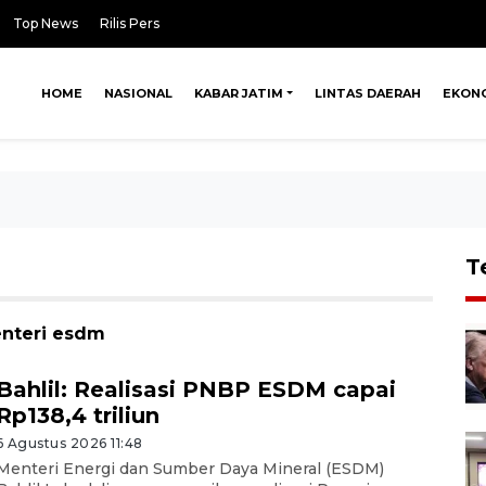
Top News
Rilis Pers
HOME
NASIONAL
KABAR JATIM
LINTAS DAERAH
EKON
T
enteri esdm
Bahlil: Realisasi PNBP ESDM capai
Rp138,4 triliun
6 Agustus 2026 11:48
Menteri Energi dan Sumber Daya Mineral (ESDM)