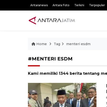
Antaranews
Antara Foto
Terkini
Terpopuler
Home
Tag
menteri esdm
#MENTERI ESDM
Kami memiliki 1344 berita tentang m