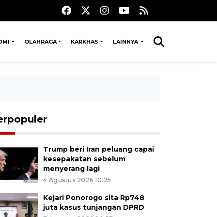
OMI
OLAHRAGA
KARKHAS
LAINNYA
erpopuler
Trump beri Iran peluang capai
kesepakatan sebelum
menyerang lagi
4 Agustus 2026 10:25
Kejari Ponorogo sita Rp748
juta kasus tunjangan DPRD