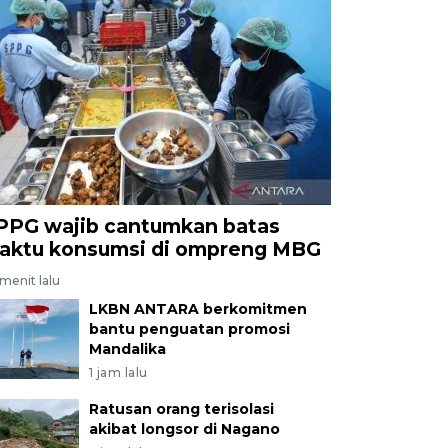
PPG wajib cantumkan batas
aktu konsumsi di ompreng MBG
menit lalu
LKBN ANTARA berkomitmen
bantu penguatan promosi
Mandalika
1 jam lalu
Ratusan orang terisolasi
akibat longsor di Nagano