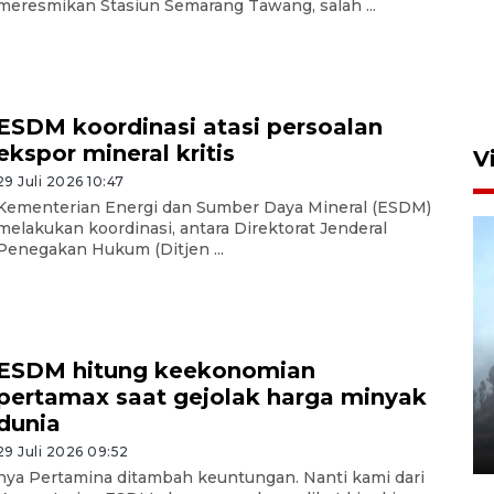
meresmikan Stasiun Semarang Tawang, salah ...
ESDM koordinasi atasi persoalan
ekspor mineral kritis
V
29 Juli 2026 10:47
Kementerian Energi dan Sumber Daya Mineral (ESDM)
melakukan koordinasi, antara Direktorat Jenderal
Penegakan Hukum (Ditjen ...
BPBD Jatim kerahkan "Drone
ESDM hitung keekonomian
Water Spray" bantu padamkan
pertamax saat gejolak harga minyak
kebakaran Bromo
dunia
6 Agustus 2026 18:23
29 Juli 2026 09:52
nya Pertamina ditambah keuntungan. Nanti kami dari