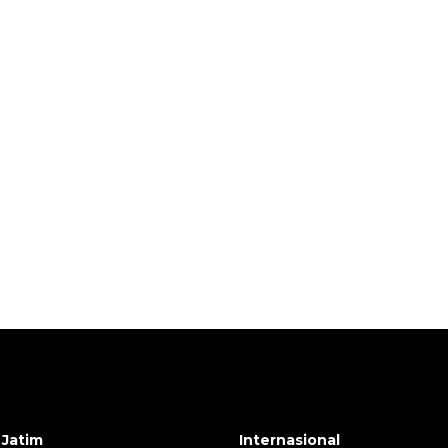
Layanan haji Indonesia
semakin memuaskan
2026-08-08 15:00:00
 Jatim
Internasional