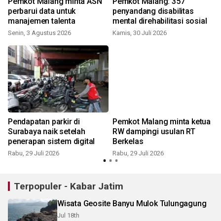
Pemkot Malang minta ASN
Pemkot Malang: 357
perbarui data untuk
penyandang disabilitas
manajemen talenta
mental direhabilitasi sosial
Senin, 3 Agustus 2026
Kamis, 30 Juli 2026
R
i
Pendapatan parkir di
Pemkot Malang minta ketua
Surabaya naik setelah
RW dampingi usulan RT
penerapan sistem digital
Berkelas
Rabu, 29 Juli 2026
Rabu, 29 Juli 2026
S
Terpopuler - Kabar Jatim
Wisata Geosite Banyu Mulok Tulungagung
Jul 18th