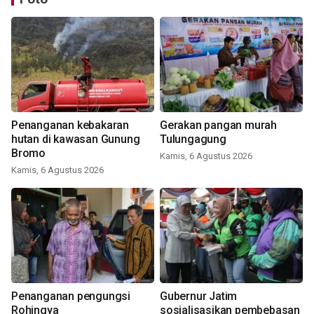
Penanganan kebakaran
Gerakan pangan murah
hutan di kawasan Gunung
Tulungagung
Bromo
Kamis, 6 Agustus 2026
Kamis, 6 Agustus 2026
Penanganan pengungsi
Gubernur Jatim
Rohingya
sosialisasikan pembebasan