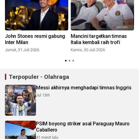
John Stones resmi gabung
Mancini targetkan timnas
Inter Milan
Italia kembali raih trofi
Jumat, 31 Juli 2026
Kamis, 30 Juli 2026
S
Terpopuler - Olahraga
Messi akhirnya menghadapi timnas Inggris
Jul 13th
PSIM boyong striker asal Paraguay Mauro
Caballero
41 menit lalu