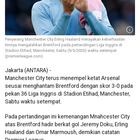
Penyerang Manchester City Erling Haaland merayakan keberhasilan
timnya mengalahkan Brentford pada pertandingan Liga Inggris di
Stadion Etihad, Manchester, Sabtu (9/5/2026) waktu setempat.
(premierleague.com)
Jakarta (ANTARA) -
Manchester City terus menempel ketat Arsenal
seusai menghantam Brentford dengan skor 3-0 pada
pekan 36 Liga Inggris di Stadion Etihad, Manchester,
Sabtu waktu setempat.
Pada pertandingan ini kemenangan Mnahcester City
atas Brentford hadir berkat gol Jeremy Doku, Erling
Haaland dan Omar Marmoush, demikian catatan
Premier League.