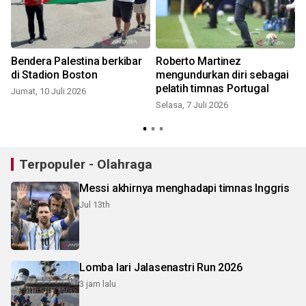
Bendera Palestina berkibar
Roberto Martinez
di Stadion Boston
mengundurkan diri sebagai
pelatih timnas Portugal
Jumat, 10 Juli 2026
Selasa, 7 Juli 2026
J
Terpopuler - Olahraga
Messi akhirnya menghadapi timnas Inggris
Jul 13th
Lomba lari Jalasenastri Run 2026
3 jam lalu