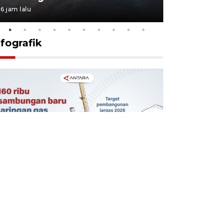
6 jam lalu
6 jam lalu
nfografik