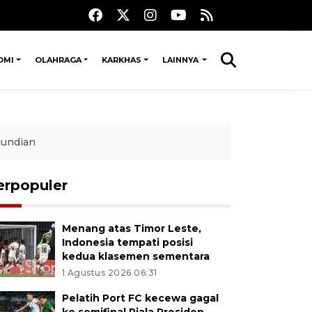
OMI
OLAHRAGA
KARKHAS
LAINNYA
gundian
erpopuler
Menang atas Timor Leste,
Indonesia tempati posisi
kedua klasemen sementara
1 Agustus 2026 06:31
Pelatih Port FC kecewa gagal