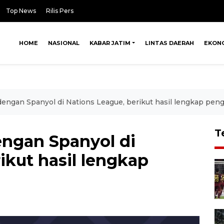
Top News
Rilis Pers
HOME
NASIONAL
KABAR JATIM
LINTAS DAERAH
EKON
 dengan Spanyol di Nations League, berikut hasil lengkap pen
T
engan Spanyol di
ikut hasil lengkap