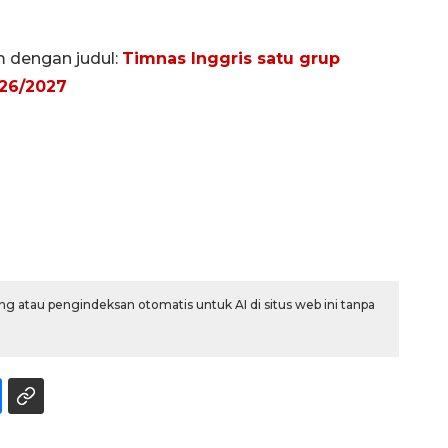
m dengan judul:
Timnas Inggris satu grup
026/2027
Ekonomi triwulan II-2026
tumbuh 5,29 persen
g atau pengindeksan otomatis untuk AI di situs web ini tanpa
2026-08-06 18:45:00