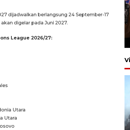
27 dijadwalkan berlangsung 24 September-17
 akan digelar pada Juni 2027.
Persebaya juara Piala
Presiden 2026
ions League 2026/27:
15 jam lalu
V
ales
donia Utara
BPBD Jatim kerahkan "Drone
ia Utara
Water Spray" bantu padamkan
 Kosovo
kebakaran Bromo