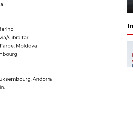
ia
6 Agustus 2026 18:23
I
Marino
ia/Gibraltar
 Faroe, Moldova
sembourg
u Luksembourg, Andorra
in.